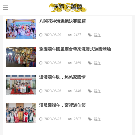
八閩花神海選總決賽回顧
2020-06-29
2437
端午
豫園端午國風廟會帶來沉浸式遊園體驗
2020-06-26
3169
端午
濃濃端午味，悠悠家國情
2020-06-26
3146
端午
漢服迎端午，宮裡過佳節
2020-06-25
2507
端午