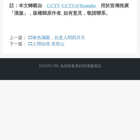
註：本文轉載自
CCTV
CCTV@Youtube
用於宣傳推廣
a
「漢服」，版權歸原作者, 如有意見，敬請聯系。
y
上一篇：
🎞️春色滿園，自是人間四月天
下一篇：
🎞️人間仙境 老君山
V
HANFU.HK 為您收集美好的漢服資訊
i
d
e
o