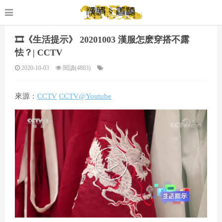
🎞️《生活提示》 20201003 漢服怎麽穿搭不露
怯？| CCTV
2020-10-03
閱讀(4803)
來源：
CCTV
CCTV@Youtube
P
l