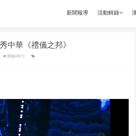
新聞報導
活動輯錄
 大秀中華《禮儀之邦》
閱讀(4927)