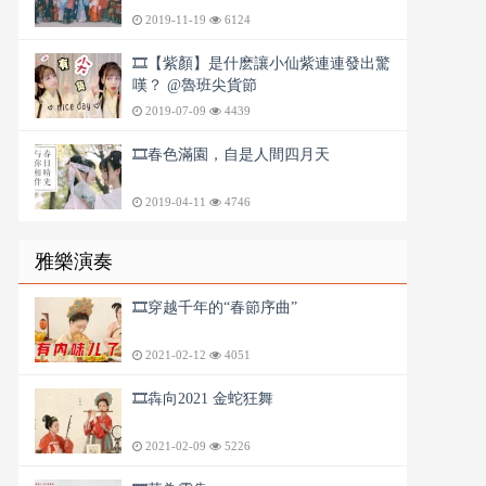
2019-11-19
6124
🎞️【紫顏】是什麽讓小仙紫連連發出驚
嘆？ @魯班尖貨節
2019-07-09
4439
🎞️春色滿園，自是人間四月天
2019-04-11
4746
雅樂演奏
🎞️穿越千年的“春節序曲”
2021-02-12
4051
🎞️犇向2021 金蛇狂舞
2021-02-09
5226