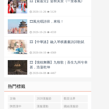
🎞️【紫嘉兒】金秋美景《一里春風》
2020-11-26
5129
🎞️風光唱詩班，來啦！
2020-10-26
4559
🎞️【中華謠】融入琴棋書畫詩詞歌賦
2020-04-10
4369
🎞️【憶枝舞團】九牧歌｜吾生九州兮幸
甚，浩蕩乾坤
2020-04-08
4467
熱門標籤
文物
2020漢服節
觀音法界
陝西漢中
漢服運動
國絲漢服節