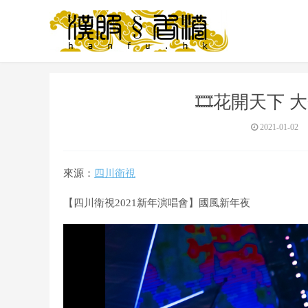
🎞️花開天下
2021-01-02
來源：
四川衛視
【四川衛視2021新年演唱會】國風新年夜