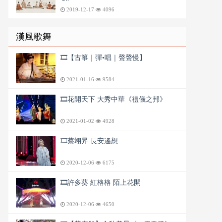
2019-12-17
4096
漢風歌舞
🎞️【古箏｜彈•唱｜聲聲慢】
2021-01-16
9584
🎞️花開天下 大秀中華《禮儀之邦》
2021-01-02
4928
🎞️蔡翊昇 長安遙想
2020-12-06
6175
🎞️許多葵 紅格格 陌上花開
2020-12-06
4650