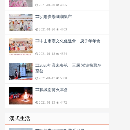
2021-01-20
4605
🎞️弘陽廣場國潮集市
2021-01-20
4703
🎞️中山市漢文化促進會．庚子年年會
2021-01-18
4824
🎞️2020年漢未央第十三屆 淞滬抗戰冬
至祭
2021-01-17
5300
🎞️鵬城衛篝火年會
2021-01-13
4472
漢式生活