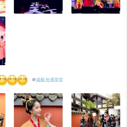
＠
成都·杜甫草堂