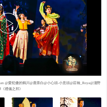
P
l
a
Ghan @愛犯傻的鶴川@鹿荼白@小心頭-小意頭@莊翰_Roya@淺野
華《禮儀之邦》
y