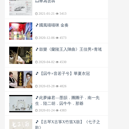
🎞️華為雲犇
2021-01-21
5413
🎵國風喵喵咪 金奏
2020-12-06
4573
🎵鼓樂《蘭陵王入陣曲》王佳男×青瑤
2020-04-02
4530
🎵【囚牛×音若子兮】華夏衣冠
2020-03-28
4826
🎵此夢緣君—墨韻．團團子．南一先
生．陸二胡．囚牛牛．那爺
2020-01-24
4383
🎵【古琴X古箏X竹笛X鼓】《七子之
歌》