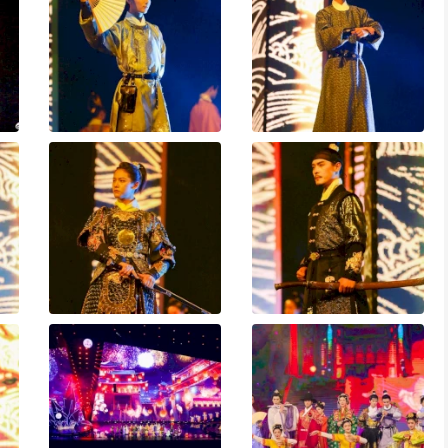
V
i
d
e
o