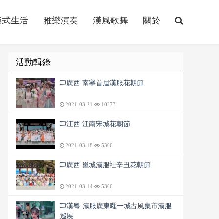
漢式生活
雅樂演奏
漢風歌舞
關於
活動輯錄
🎞️廣西:南寧首屆漢服花朝節
2021-03-21
10273
🎞️江西:江南宋城花朝節
2021-03-18
5306
🎞️廣西:邕城漢服社辛丑花朝節
2021-03-14
5366
🎞️漢粵·漢服廣東曜一城古風集市漢服
巡展