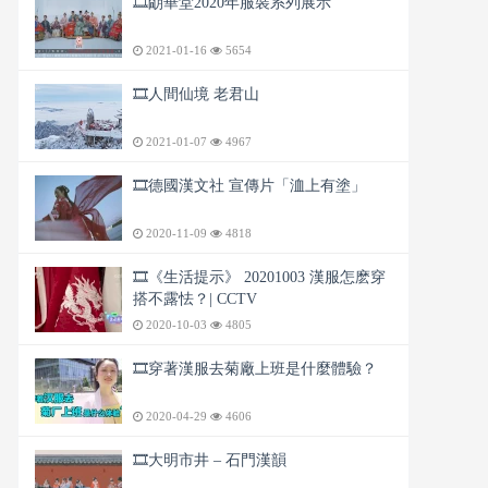
🎞️朙華堂2020年服裝系列展示
2021-01-16
5654
🎞️人間仙境 老君山
2021-01-07
4967
🎞️德國漢文社 宣傳片「洫上有塗」
2020-11-09
4818
🎞️《生活提示》 20201003 漢服怎麽穿
搭不露怯？| CCTV
2020-10-03
4805
🎞️穿著漢服去菊廠上班是什麼體驗？
2020-04-29
4606
🎞️大明市井 – 石門漢韻