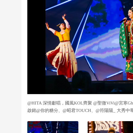
@HITA 深情獻唱，國風KOL齊聚 @聖微ViVi@宮寒
啟銘@你的糖分、@昭君TOUCH、@符陽陽_ 大秀中