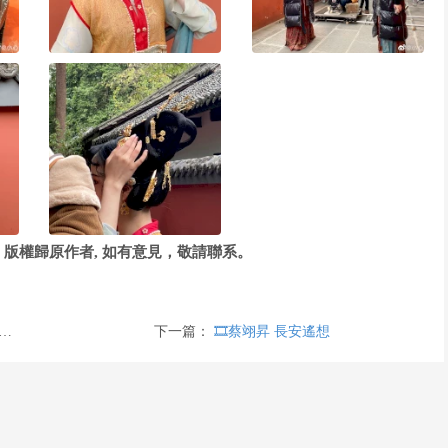
版權歸原作者, 如有意見，敬請聯系。
下一篇：
🎞️蔡翊昇 長安遙想