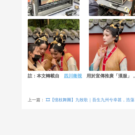
註：本文轉載自
四川衛視
用於宣傳推廣「漢服」，
上一篇：
🎞️【憶枝舞團】九牧歌｜吾生九州兮幸甚，浩蕩乾坤