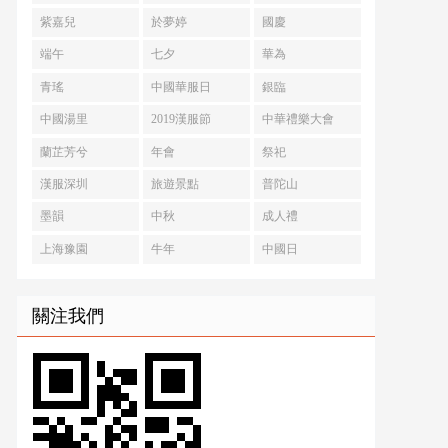
紫嘉兒
於夢婷
國慶
端午
七夕
華為
青瑤
中國華服日
銀臨
中國湯里
2019漢服節
中華禮樂大會
蘭芷芳兮
年會
祭祀
漢服深圳
旅遊景點
普陀山
墨韻
中秋
成人禮
上海豫園
牛年
中國日
關注我們