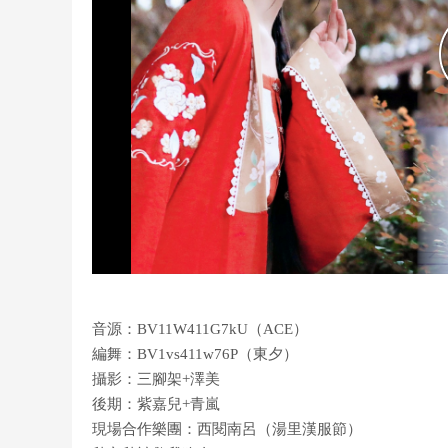
音源：BV11W411G7kU（ACE）
編舞：BV1vs411w76P（東夕）
攝影：三腳架+澤美
後期：紫嘉兒+青嵐
現場合作樂團：西閱南呂（湯里漢服節）