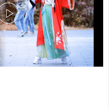
P
l
a
y
V