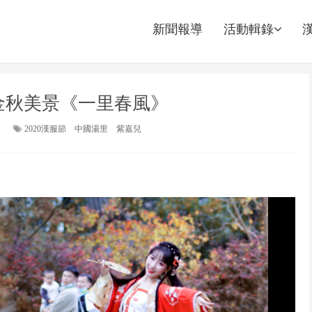
新聞報導
活動輯錄
】金秋美景《一里春風》
2020漢服節
中國湯里
紫嘉兒