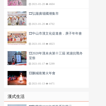
2021-01-20
4604
🎞️弘陽廣場國潮集市
2021-01-20
4702
🎞️中山市漢文化促進會．庚子年年會
2021-01-18
4823
🎞️2020年漢未央第十三屆 淞滬抗戰冬
至祭
2021-01-17
5299
🎞️鵬城衛篝火年會
2021-01-13
4471
漢式生活