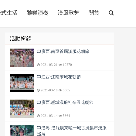
漢式生活
雅樂演奏
漢風歌舞
關於
活動輯錄
🎞️廣西:南寧首屆漢服花朝節
2021-03-21
10270
🎞️江西:江南宋城花朝節
2021-03-18
5305
🎞️廣西:邕城漢服社辛丑花朝節
2021-03-14
5364
🎞️漢粵·漢服廣東曜一城古風集市漢服
巡展