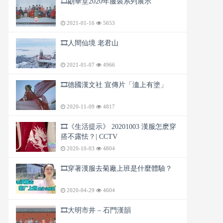
🎞️朙華堂2020年服裝系列展示
2021-01-16
5653
🎞️人間仙境 老君山
2021-01-07
4966
🎞️德國漢文社 宣傳片「洫上有塗」
2020-11-09
4817
🎞️《生活提示》 20201003 漢服怎麽穿
搭不露怯？| CCTV
2020-10-03
4804
🎞️穿著漢服去菊廠上班是什麼體驗？
2020-04-29
4604
🎞️大明市井 – 石門漢韻