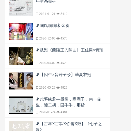
🎞️華為雲犇
2021-01-21
5412
🎵國風喵喵咪 金奏
2020-12-06
4573
🎵鼓樂《蘭陵王入陣曲》王佳男×青瑤
2020-04-02
4529
🎵【囚牛×音若子兮】華夏衣冠
2020-03-28
4826
🎵此夢緣君—墨韻．團團子．南一先
生．陸二胡．囚牛牛．那爺
2020-01-24
4381
🎵【古琴X古箏X竹笛X鼓】《七子之
歌》