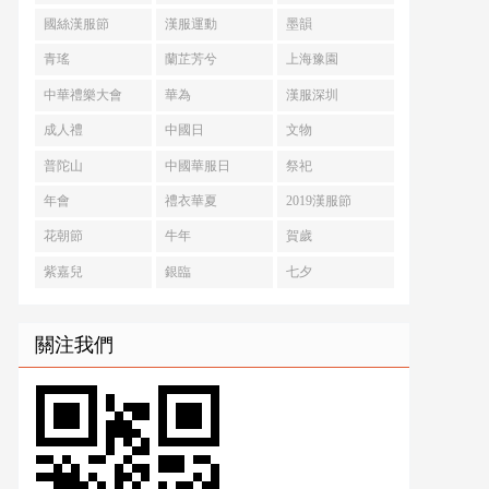
國絲漢服節
漢服運動
墨韻
青瑤
蘭芷芳兮
上海豫園
中華禮樂大會
華為
漢服深圳
成人禮
中國日
文物
普陀山
中國華服日
祭祀
年會
禮衣華夏
2019漢服節
花朝節
牛年
賀歲
紫嘉兒
銀臨
七夕
關注我們