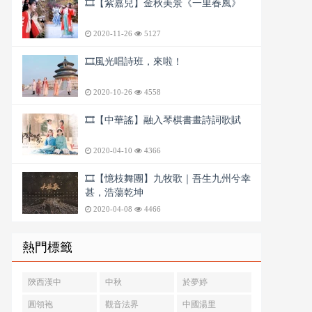
🎞️【紫嘉兒】金秋美景《一里春風》
2020-11-26
5127
🎞️風光唱詩班，來啦！
2020-10-26
4558
🎞️【中華謠】融入琴棋書畫詩詞歌賦
2020-04-10
4366
🎞️【憶枝舞團】九牧歌｜吾生九州兮幸
甚，浩蕩乾坤
2020-04-08
4466
熱門標籤
陝西漢中
中秋
於夢婷
圓領袍
觀音法界
中國湯里