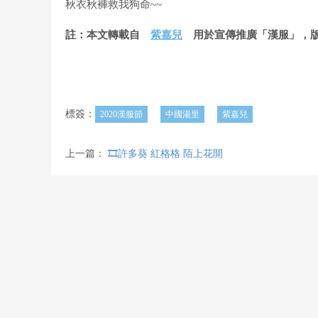
秋衣秋褲救我狗命~~
註：本文轉載自
紫嘉兒
用於宣傳推廣「漢服」，版
標簽：
2020漢服節
中國湯里
紫嘉兒
上一篇：
🎞️許多葵 紅格格 陌上花開