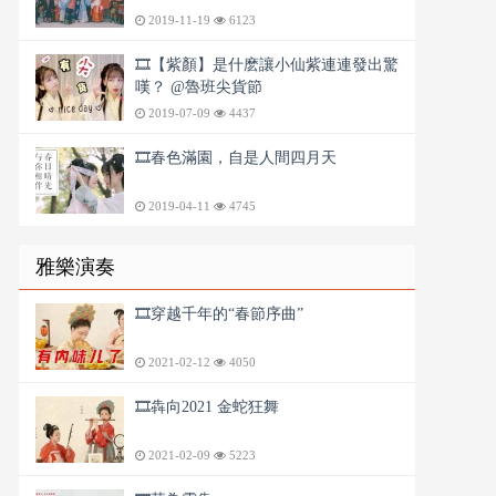
2019-11-19
6123
🎞️【紫顏】是什麽讓小仙紫連連發出驚
嘆？ @魯班尖貨節
2019-07-09
4437
🎞️春色滿園，自是人間四月天
2019-04-11
4745
雅樂演奏
🎞️穿越千年的“春節序曲”
2021-02-12
4050
🎞️犇向2021 金蛇狂舞
2021-02-09
5223