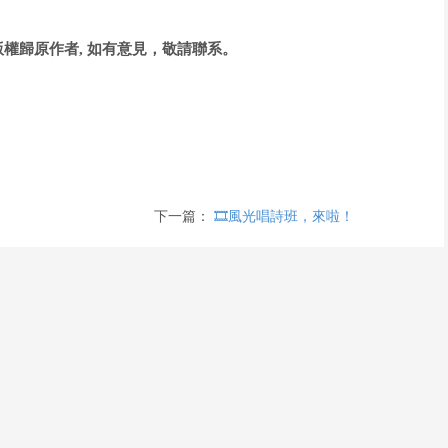
權歸原作者, 如有意見，敬請聯系。
i
d
下一篇：
🎞️風光唱詩班，來啦！
e
o