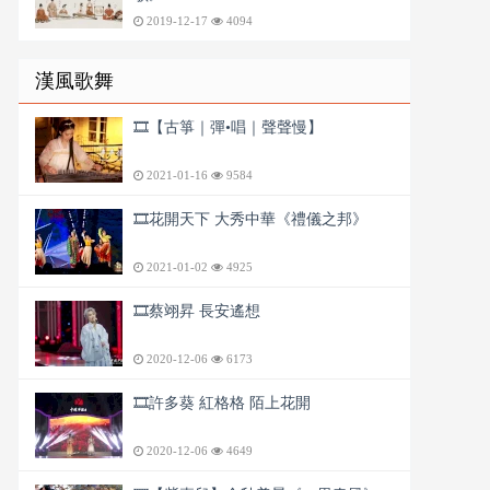
2019-12-17
4094
漢風歌舞
🎞️【古箏｜彈•唱｜聲聲慢】
2021-01-16
9584
🎞️花開天下 大秀中華《禮儀之邦》
2021-01-02
4925
🎞️蔡翊昇 長安遙想
2020-12-06
6173
🎞️許多葵 紅格格 陌上花開
2020-12-06
4649