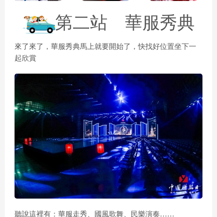
第二站
華服秀典
來了來了，
華服秀典馬上就要開始了，快找好位置坐下一
起欣賞
聽說這裡有：華服走秀、國風歌舞、民樂演奏……