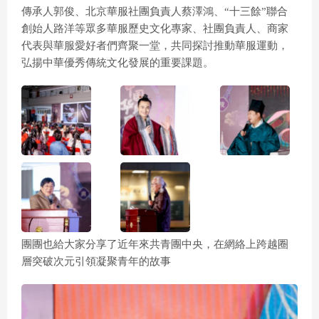
傳承人郭俊、北京華服社團負責人蔡澤鴻、“十三餘”聯合
創始人路洋等眾多華服歷史文化專家、社團負責人、商家
代表與華服愛好者們齊聚一堂，共同探討推動華服運動，
弘揚中華優秀傳統文化發展的重要課題。
團團也給大家分享了近年來共青團中央，在網絡上跨越圈
層突破次元引領凝聚青年的故事