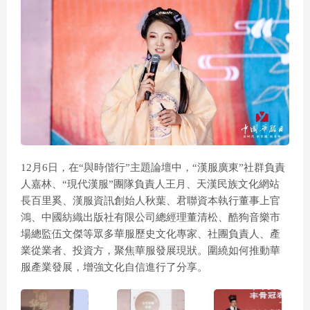
12月6日，在“與時偕行”主題論壇中，“漢服廣東”社群負責
人嘉林、“現代漢服”團隊負責人王月、天漢民族文化網站
長百里奚、漢服資訊創始人秋葉、君聯資本執行董事上官
鴻、中國紡織出版社有限公司總經理董清松、酷狗音樂市
場總監伍文傑等眾多華服歷史文化專家、社團負責人、產
業從業者、投資方，聚焦華服發展現狀。圍繞如何推動華
服產業發展，增強文化自信進行了分享。