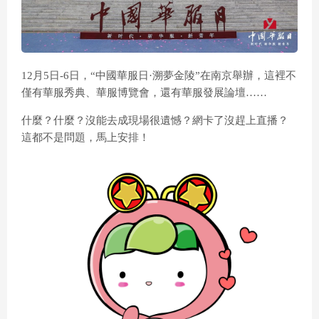
12月5日-6日，“中國華服日·溯夢金陵”在南京舉辦，這裡不
僅有華服秀典、華服博覽會，還有華服發展論壇……
什麼？什麼？沒能去成現場很遺憾？網卡了沒趕上直播？
這都不是問題，馬上安排！