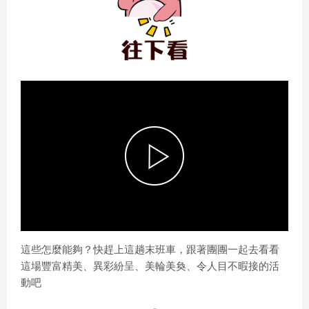
P
l
這些怎麼能夠？快趕上這趟末班車，跟著團團一起去看看
這場豐富精美、異彩紛呈、美輪美奐、令人目不暇接的活
動吧
a