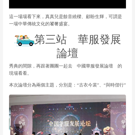
l
這一場場看下來，真真兒是餘音繞樑、顧盼生輝，可謂是
一場中華傳統文化的饕餮盛宴。
第三站
華服發展
a
論壇
y
秀典的間隙，再跟著團團一起去 中國華服發展論壇 的
現場看看。
本次論壇分為兩個主題，分別是：“古衣今裳”、“與時偕行”
V
i