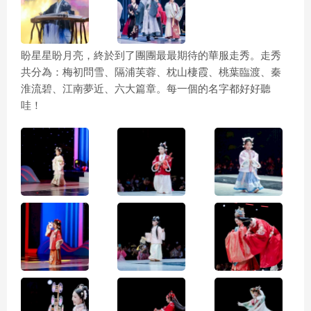
盼星星盼月亮，終於到了團團最最期待的華服走秀。走秀
共分為：梅初問雪、隔浦芙蓉、枕山棲霞、桃葉臨渡、秦
淮流碧、江南夢近、六大篇章。每一個的名字都好好聽
哇！