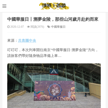
中國華服日丨溯夢金陵，那些山河歲月赴約而來
2020-12-07
閱讀(2976)
中國華服日
來源：
共青團中央
叮叮叮，本次列車開往南京“中國華服日·溯夢金陵”方向，
請旅客們帶好隨身物品準備上車…