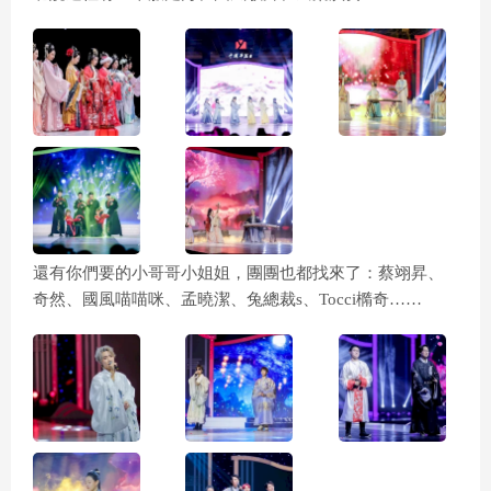
還有你們要的小哥哥小姐姐，團團也都找來了：蔡翊昇、
奇然、國風喵喵咪、孟曉潔、兔總裁s、Tocci橢奇……