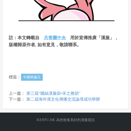
d
註：本文轉載自
共青團中央
用於宣傳推廣「漢服」，
e
版權歸原作者, 如有意見，敬請聯系。
o
標簽：
中國華服日
上一篇：
第三屆“國絲漢服節•宋之雅韻”
下一篇：
第二屆海外漢文化傳播交流論壇成功舉辦
HANFU.HK 為您收集美好的漢服資訊