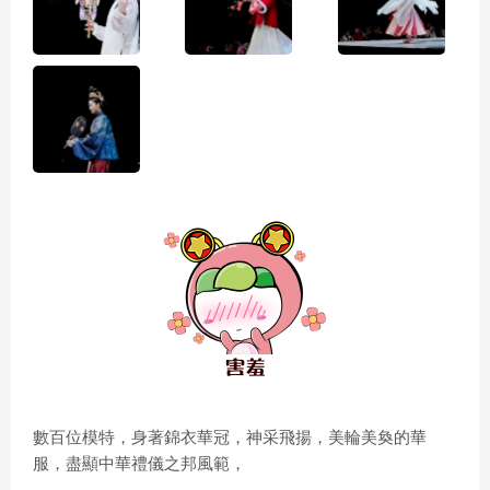
數百位模特，身著錦衣華冠，神采飛揚，美輪美奐的華
服，盡顯中華禮儀之邦風範，