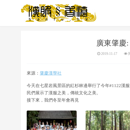
廣東肇慶:
2019-11-17
閱
來源：
肇慶漢學社
今天在七星岩風景區的紅杉林邊舉行了今年#1122漢
民們展示了漢服之美，傳統文化之美。
接下來，我們冬至年會再見