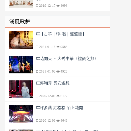
2019-12-17
4093
漢風歌舞
🎞️【古箏｜彈•唱｜聲聲慢】
2021-01-16
9583
🎞️花開天下 大秀中華《禮儀之邦》
2021-01-02
4922
🎞️蔡翊昇 長安遙想
2020-12-06
6172
🎞️許多葵 紅格格 陌上花開
2020-12-06
4646