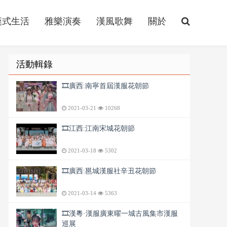
漢式生活
雅樂演奏
漢風歌舞
關於
活動輯錄
🎞️廣西:南寧首屆漢服花朝節
2021-03-21
10268
🎞️江西:江南宋城花朝節
2021-03-18
5302
🎞️廣西:邕城漢服社辛丑花朝節
2021-03-14
5363
🎞️漢粵·漢服廣東曜一城古風集市漢服
巡展