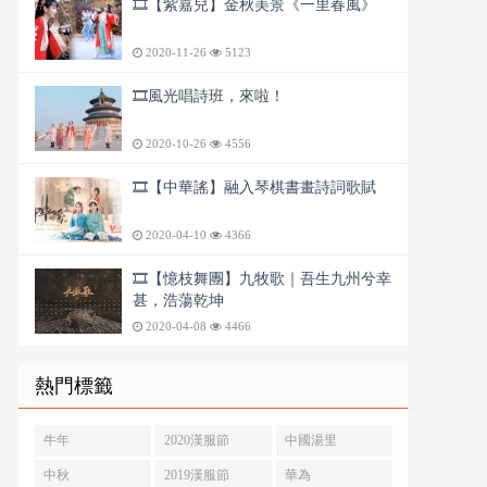
🎞️【紫嘉兒】金秋美景《一里春風》
2020-11-26
5123
🎞️風光唱詩班，來啦！
2020-10-26
4556
🎞️【中華謠】融入琴棋書畫詩詞歌賦
2020-04-10
4366
🎞️【憶枝舞團】九牧歌｜吾生九州兮幸
甚，浩蕩乾坤
2020-04-08
4466
熱門標籤
牛年
2020漢服節
中國湯里
中秋
2019漢服節
華為