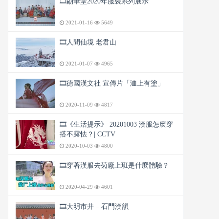
🎞️朙華堂2020年服裝系列展示
2021-01-16
5649
🎞️人間仙境 老君山
2021-01-07
4965
🎞️德國漢文社 宣傳片「洫上有塗」
2020-11-09
4817
🎞️《生活提示》 20201003 漢服怎麽穿
搭不露怯？| CCTV
2020-10-03
4800
🎞️穿著漢服去菊廠上班是什麼體驗？
2020-04-29
4601
🎞️大明市井 – 石門漢韻