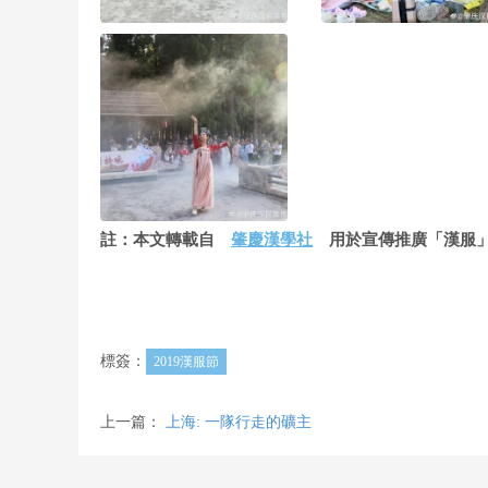
註：本文轉載自
肇慶漢學社
用於宣傳推廣「漢服」
標簽：
2019漢服節
上一篇：
上海: 一隊行走的礦主