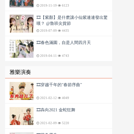
2019-11-19
6123
🎞️【紫顏】是什麽讓小仙紫連連發出驚
嘆？ @魯班尖貨節
2019-07-09
4435
🎞️春色滿園，自是人間四月天
2019-04-11
4743
雅樂演奏
🎞️穿越千年的“春節序曲”
2021-02-12
4049
🎞️犇向2021 金蛇狂舞
2021-02-09
5220