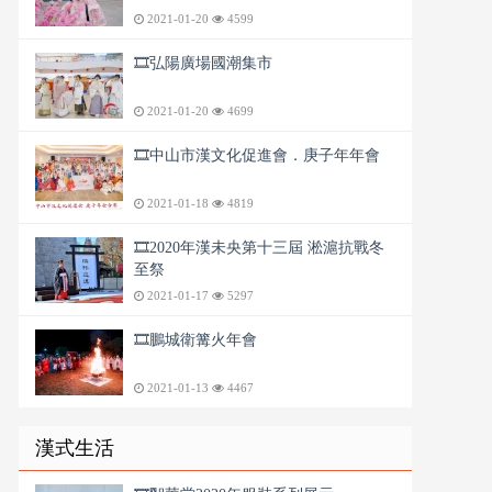
2021-01-20
4599
🎞️弘陽廣場國潮集市
2021-01-20
4699
🎞️中山市漢文化促進會．庚子年年會
2021-01-18
4819
🎞️2020年漢未央第十三屆 淞滬抗戰冬
至祭
2021-01-17
5297
🎞️鵬城衛篝火年會
2021-01-13
4467
漢式生活