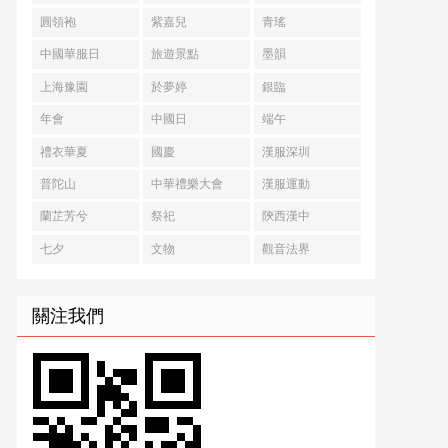
圓領袍
紫嘉兒
青瑤
中國華服日
旅遊景點
墨韻
上海豫園
於夢婷
銀臨
年會
中國日
端午
禮衣華夏
國慶
漢服深圳
普陀山
中華禮樂大會
漢服運動
蘭芷芳兮
祭祀
陝西漢中
七夕
文物
觀音法界
關注我們