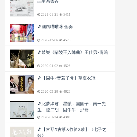
🎞️華為雲犇
2021-01-21
5411
🎵國風喵喵咪 金奏
2020-12-06
4573
🎵鼓樂《蘭陵王入陣曲》王佳男×青瑤
2020-04-02
4528
🎵【囚牛×音若子兮】華夏衣冠
2020-03-28
4823
🎵此夢緣君—墨韻．團團子．南一先
生．陸二胡．囚牛牛．那爺
2020-01-24
4380
🎵【古琴X古箏X竹笛X鼓】《七子之
歌》