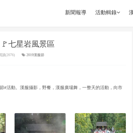
新聞報導
活動輯錄
 🚩七星岩風景區
讀(2076)
2019漢服節
服節#活動。漢服攝影，野餐，漢服廣場舞，一整天的活動，向市