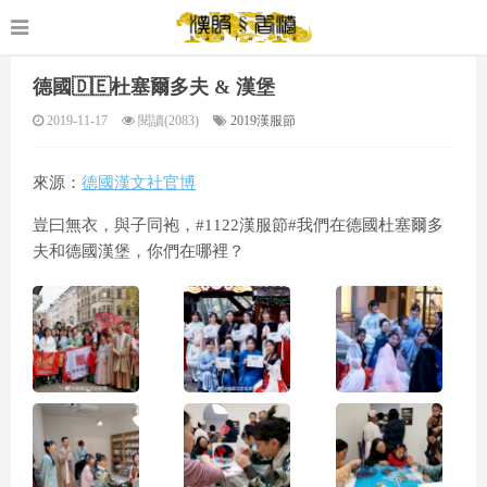
德國🇩🇪杜塞爾多夫 & 漢堡
2019-11-17
閱讀(2083)
2019漢服節
來源：
德國漢文社官博
豈曰無衣，與子同袍，#1122漢服節#我們在德國杜塞爾多
夫和德國漢堡，你們在哪裡？