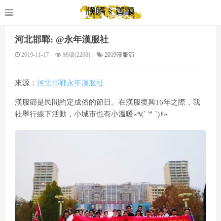
河北邯鄲: @永年漢服社
2019-11-17
閱讀(2208)
2019漢服節
來源：
河北邯鄲永年漢服社
漢服節是民間約定成俗的節日。在漢服復興16年之際，我
社舉行線下活動，小城市也有小溫暖«٩(´ ꒳ `)۶»