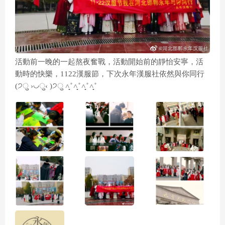
活動前一晚的一起熬夜奮戰，活動開始前的靜怡安寧，活
動時的快樂，1122漢服節，下次永年漢服社依然與你同行
(੭ु ›◡ु‹ )੭ु ˄̻ ̊ ˄̻ ̊ ˄̻ ̊ ˄̻ ̊