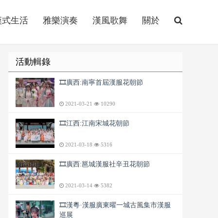
漢式生活
雅樂演奏
漢風歌舞
關於
活動輯錄
🎞️廣西:南寧首屆漢服花朝節
2021-03-21
10290
🎞️江西:江南宋城花朝節
2021-03-18
5316
🎞️廣西:邕城漢服社辛丑花朝節
2021-03-14
5382
🎞️漢粵·漢服廣東曜一城古風集市漢服
巡展