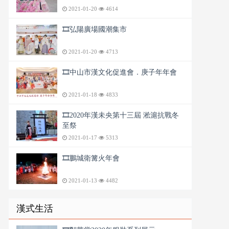
2021-01-20
4614
🎞️弘陽廣場國潮集市
2021-01-20
4713
🎞️中山市漢文化促進會．庚子年年會
2021-01-18
4833
🎞️2020年漢未央第十三屆 淞滬抗戰冬
至祭
2021-01-17
5313
🎞️鵬城衛篝火年會
2021-01-13
4482
漢式生活