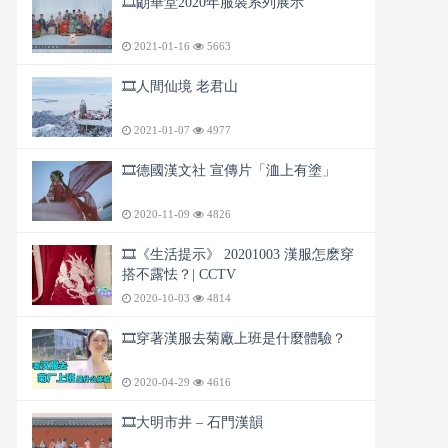
🎞️朙華堂2020年服裝系列展示
2021-01-16
5663
🎞️人間仙境 老君山
2021-01-07
4977
🎞️德國漢文社 宣傳片「洫上有塗」
2020-11-09
4826
🎞️《生活提示》 20201003 漢服怎麽穿
搭不露怯？| CCTV
2020-10-03
4814
🎞️穿著漢服去菊廠上班是什麼體驗？
2020-04-29
4616
🎞️大明市井 – 石門漢韻