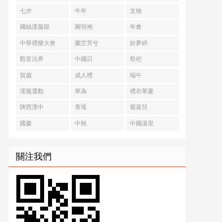
七夕
牛年
文物
國絲漢服節
圓領袍
年會
中華禮樂大會
蘭芷芳兮
於夢婷
觀音法界
中國日
祭祀
賀歲
成人禮
端午
漢服運動
華為
禮衣華夏
陝西漢中
青瑤
紫嘉兒
國慶
中秋
中國湯里
關注我們