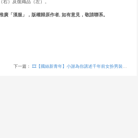
袍（右）及復織品（左）。
廣「漢服」，版權歸原作者, 如有意見，敬請聯系。
下一篇：
🎞️【國絲新青年】小謝為你講述千年前女扮男裝的風采