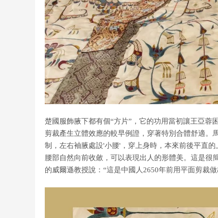
楚國服飾腋下都有個“方片”，它的功用當初讓王亞蓉
剪裁產生立體效應的較早例證，穿著特別合體舒適。
制，左右袖腋處設'小腰'，穿上身時，本來前後平直的
腰部自然向前收斂，可以表現出人的形體美。這是很
的威爾遜教授說：“這是中國人2650年前用平面剪裁