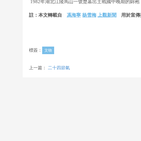
1982年湖北江陵馬山一號楚墓出土戰國中晚期的錦
註：本文轉載自
馮海寧
杨雪梅
上觀新聞
用於宣傳推
標簽：
文物
上一篇：
二十四節氣