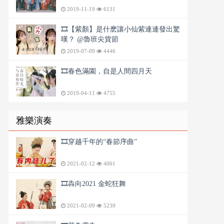
2019-11-19
6131
🎞️【紫顏】是什麽讓小仙紫連連發出驚
嘆？ @魯班尖貨節
2019-07-09
4446
🎞️春色滿園，自是人間四月天
2019-04-11
4755
雅樂演奏
🎞️穿越千年的“春節序曲”
2021-02-12
4061
🎞️犇向2021 金蛇狂舞
2021-02-09
5239