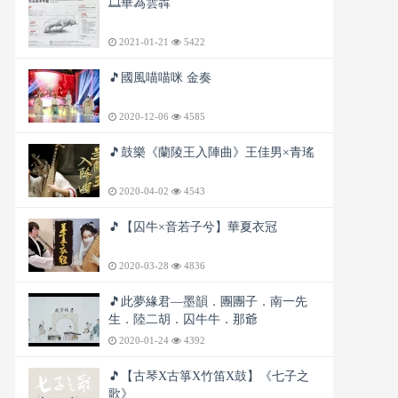
🎞️華為雲犇
2021-01-21
5422
🎵國風喵喵咪 金奏
2020-12-06
4585
🎵鼓樂《蘭陵王入陣曲》王佳男×青瑤
2020-04-02
4543
🎵【囚牛×音若子兮】華夏衣冠
2020-03-28
4836
🎵此夢緣君—墨韻．團團子．南一先
生．陸二胡．囚牛牛．那爺
2020-01-24
4392
🎵【古琴X古箏X竹笛X鼓】《七子之
歌》