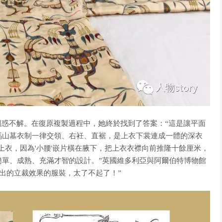
困惑不解。在復原複製過程中，她終於找到了答案：“這是讓平面
馬山墓衣制一律交領、右衽、直裾，是上衣下裳連成一體的深衣
上衣，因為'小腰'嵌片橫在腋下，把上衣衣襟向前推隆十餘厘米，
簡單、成熟、充滿才智的設計。”英國維多利亞與阿爾伯特博物館
做出的立裁效果的服裝，太了不起了！”