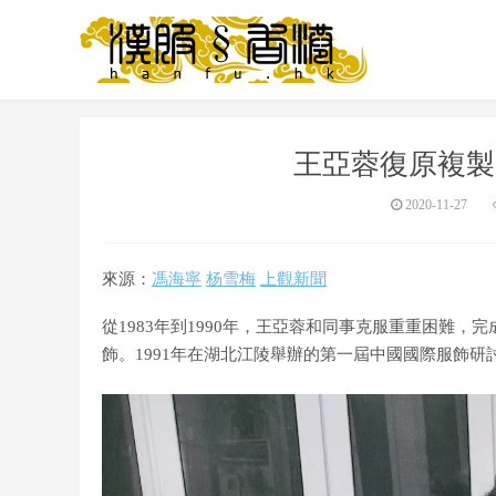
王亞蓉復原複製
2020-11-27
來源：
馮海寧
杨雪梅
上觀新聞
從1983年到1990年，王亞蓉和同事克服重重困難
飾。1991年在湖北江陵舉辦的第一屆中國國際服飾