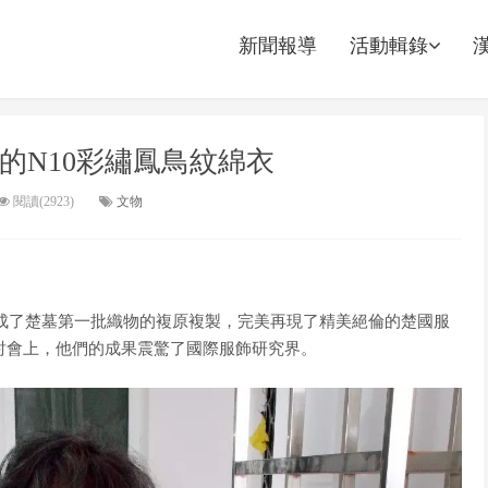
新聞報導
活動輯錄
的N10彩繡鳳鳥紋綿衣
閱讀(2923)
文物
，完成了楚墓第一批織物的複原複製，完美再現了精美絕倫的楚國服
研討會上，他們的成果震驚了國際服飾研究界。