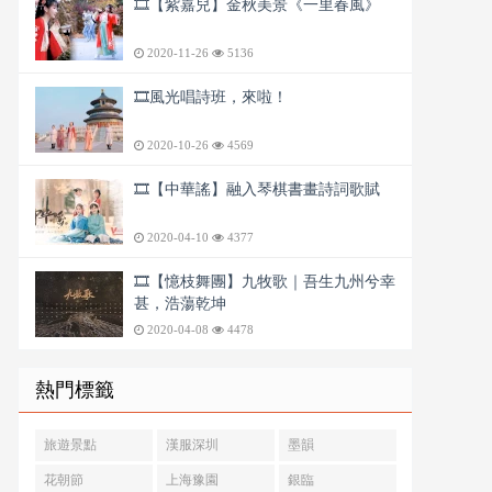
🎞️【紫嘉兒】金秋美景《一里春風》
2020-11-26
5136
🎞️風光唱詩班，來啦！
2020-10-26
4569
🎞️【中華謠】融入琴棋書畫詩詞歌賦
2020-04-10
4377
🎞️【憶枝舞團】九牧歌｜吾生九州兮幸
甚，浩蕩乾坤
2020-04-08
4478
熱門標籤
旅遊景點
漢服深圳
墨韻
花朝節
上海豫園
銀臨