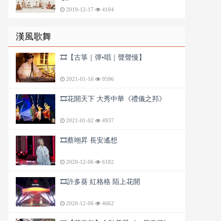
2019-12-17
4104
漢風歌舞
🎞️【古箏｜彈•唱｜聲聲慢】
2021-01-16
9596
🎞️花開天下 大秀中華《禮儀之邦》
2021-01-02
4937
🎞️蔡翊昇 長安遙想
2020-12-06
6182
🎞️許多葵 紅格格 陌上花開
2020-12-06
4662