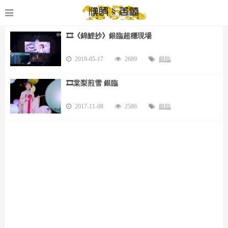
🎞️《錦鯉抄》銀臨超穩現場
2019-05-17
2689
銀臨
🎞️棠梨煎雪 銀臨
2017-11-08
2586
銀臨