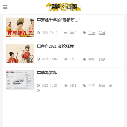
🎞️穿越千年的“春節序曲”
2021-02-12
4049
牛年
賀歲
🎞️犇向2021 金蛇狂舞
2021-02-09
5220
牛年
賀歲
🎞️華為雲犇
2021-01-21
5411
牛年
賀歲
華
為