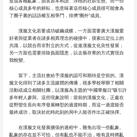
造成各種亂象，損害原本和諧、淳樸的社群生態。而一些
核心成員多年的耕耘，也意味著這些核心成員很可能會為
了圈子裏的話語權互相爭鬥，排擠“圈外”成員。
漢服文化若要成功破繭成蝶，一方面需要廣大漢服愛
好者與從業者在諸多相異理念的碰撞中，摸索出定位上的
共識，以競合而非對立的方式，促進漢服文化良性發展；
另一方面也需要排除負面隱患，以去蕪存菁的方式實現自
我蛻變。
當下，主流社會給予漢服的認可和期待是空前的。漢
服文化得到了諸多主流媒體的傳播，很多學校舉辦了相關
活動或成立相關社團，以漢服為主題的“中國華服日”吸引許
多年輕人參與。這些現象說明：當前的漢服文化，正處在
從野蠻生長向有序發展轉型的過渡時期，而這一過渡能否
最終成功，取決於此時此刻的局中人能否作出正確抉擇。
在漢服文化發展擴張的過程中，難免出現一些亂象。
亂象的存在並不可怕，但有亂也不能不治，唯有及時將亂