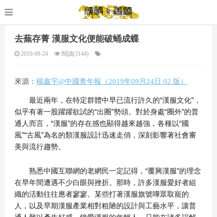
去蕪存菁 漢服文化便能破蛹成蝶
2019-09-24
閱讀(3144)
來源：
楊鑫宇@中國青年報（2019年09月24日 02 版）
最近兩年，在特定群體中早已流行許久的“漢服文化”，
似乎有著一股躍躍欲試的“出圈”勢頭。對於身處“圈外”的普
通人而言，“漢服”的存在感也顯得越來越強，各種以“國
風”“古風”為名的類漢服設計迅速走俏，深刻影響著社會審
美與流行趨勢。
熟悉中國互聯網的老網民一定記得，“覆興漢服”的理念
在早年間遭遇不少白眼與挫折。那時，許多漢服愛好者組
織的活動往往應者寥寥。某些打著漢服旗號嘩眾取寵的
人，以及早期漢服產業相對粗陋的設計與工藝水平，讓普