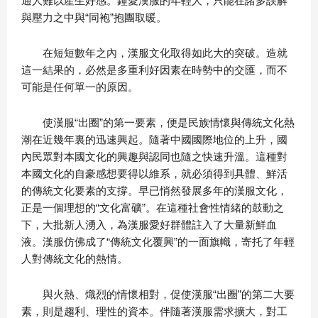
通人難以產生好感。鐘愛漢服的年輕人，只能在諸多誤解
與壓力之中與“同袍”抱團取暖。
在短短數年之內，漢服文化取得如此大的突破。造就
這一結果的，必然是多重利好因素在時勢中的交匯，而不
可能是任何單一的原因。
使漢服“出圈”的第一要素，便是民族情懷與傳統文化熱
潮在近幾年裏的迅速興起。隨著中國國際地位的上升，國
內民眾對本國文化的興趣與認同也隨之快速升溫。這種對
本國文化的自豪感想要得以維系，就必須得到具體、鮮活
的傳統文化要素的支撐。早已悄然發展多年的漢服文化，
正是一個理想的“文化富礦”。在這種社會性情緒的鼓動之
下，大批新人湧入，為漢服愛好群體註入了大量新鮮血
液。漢服仿佛成了“傳統文化覆興”的一面旗幟，寄托了年輕
人對傳統文化的熱情。
與火熱、熾烈的情懷相對，促使漢服“出圈”的第二大要
素，則是趨利、理性的資本。伴隨著漢服需求擴大，對工