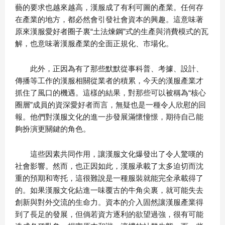
藝的要求也越來越高，漢服成了有利可圖的產業。任何存
在產業的地方，都必然會引發社會資本的興趣。這意味著
原來漢服愛好者圈子裏“土法煉鋼”式的生產與消費模式的瓦
解，也意味著漢服產業的全面正規化、市場化。
此外，正因為有了那些默默從事科普、考據、設計、
傳播等工作的漢服相關從業者的積累，今天的漢服產業才
抓住了風口的機遇。這樣的結果，對那些可以被稱為“核心
圈層”成員的資深愛好者而言，無疑也是一種令人欣慰的回
報。他們對漢服文化的進一步發展滿懷憧憬，期待自己能
夠扮演更關鍵的角色。
這些因素共同作用，讓漢服文化爆發出了令人驚嘆的
社會影響。然而，也正因如此，漢服承載了太多迫切而沈
重的預期和寄托，這很難說是一種服裝就能完全承載得了
的。如果漢服文化鉆進一味覆古的牛角尖裏，就可能失去
創新與對外交流的生命力。資本的介入固然讓漢服產業得
到了長足的發展，但倘若資方逐利的欲望過強，很有可能