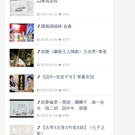
🎞️華為雲犇
2021-01-21
5412
🎵國風喵喵咪 金奏
2020-12-06
4573
🎵鼓樂《蘭陵王入陣曲》王佳男×青瑤
2020-04-02
4529
🎵【囚牛×音若子兮】華夏衣冠
2020-03-28
4825
🎵此夢緣君—墨韻．團團子．南一先
生．陸二胡．囚牛牛．那爺
2020-01-24
4381
🎵【古琴X古箏X竹笛X鼓】《七子之
歌》