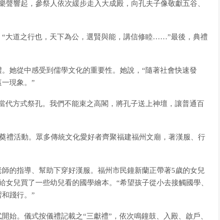
聲響起，參祭人依次緩步走入大成殿，向孔夫子像敬獻五谷、
大道之行也，天下為公，選賢與能，講信修睦……”最後，典禮
她從中感受到儒學文化的重要性。她說，“隨著社會快速發
一現象。”
代方式祭孔。我們不能束之高閣，將孔子送上神壇，讓普通百
奠禮活動。眾多傳統文化愛好者齊聚福建福州文廟，著漢服、行
的指導、幫助下穿好漢服。福州市民鐘新蘭正帶著5歲的女兒
給女兒買了一些幼兒看的國學繪本。“希望孩子從小去接觸國學、
和踐行。”
始。儀式按儀禮記載之“三獻禮”，依次鳴鐘鼓、入殿、啟戶、