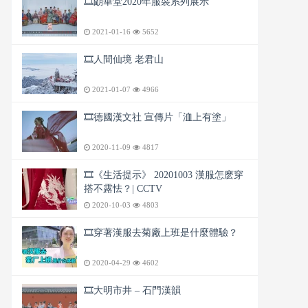
🎞️朙華堂2020年服裝系列展示
2021-01-16
5652
🎞️人間仙境 老君山
2021-01-07
4966
🎞️德國漢文社 宣傳片「洫上有塗」
2020-11-09
4817
🎞️《生活提示》 20201003 漢服怎麽穿
搭不露怯？| CCTV
2020-10-03
4803
🎞️穿著漢服去菊廠上班是什麼體驗？
2020-04-29
4602
🎞️大明市井 – 石門漢韻