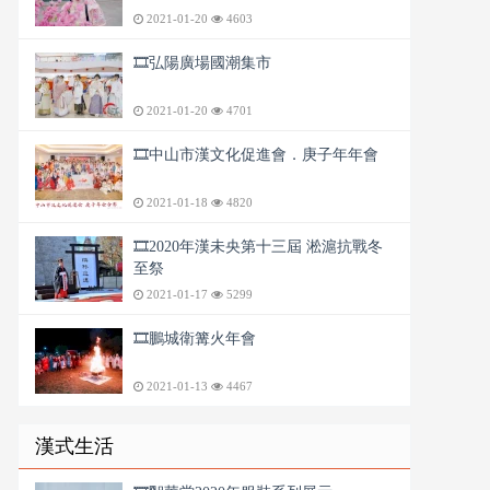
2021-01-20
4603
🎞️弘陽廣場國潮集市
2021-01-20
4701
🎞️中山市漢文化促進會．庚子年年會
2021-01-18
4820
🎞️2020年漢未央第十三屆 淞滬抗戰冬
至祭
2021-01-17
5299
🎞️鵬城衛篝火年會
2021-01-13
4467
漢式生活