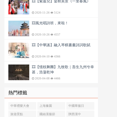
🎞️【紫嘉兒】金秋美景《一里春風》
2020-11-26
5124
🎞️風光唱詩班，來啦！
2020-10-26
4557
🎞️【中華謠】融入琴棋書畫詩詞歌賦
2020-04-10
4366
🎞️【憶枝舞團】九牧歌｜吾生九州兮幸
甚，浩蕩乾坤
2020-04-08
4466
熱門標籤
中華禮樂大會
上海豫園
中國華服日
旅遊景點
國絲漢服節
陝西漢中