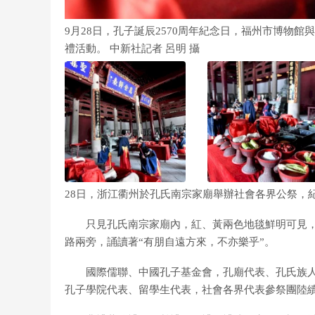
9月28日，孔子誕辰2570周年紀念日，福州市博物
禮活動。 中新社記者 呂明 攝
28日，浙江衢州於孔氏南宗家廟舉辦社會各界公祭，紀
只見孔氏南宗家廟內，紅、黃兩色地毯鮮明可見，
路兩旁，誦讀著“有朋自遠方來，不亦樂乎”。
國際儒聯、中國孔子基金會，孔廟代表、孔氏族人代
孔子學院代表、留學生代表，社會各界代表參祭團陸