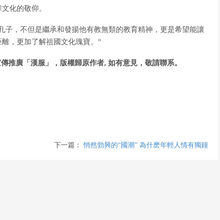
華文化的敬仰。
子，不但是繼承和發揚他有教無類的教育精神，更是希望能讓
離，更加了解祖國文化瑰寶。”
傳推廣「漢服」，版權歸原作者, 如有意見，敬請聯系。
下一篇：
悄然勃興的“國潮” 為什麽年輕人情有獨鐘