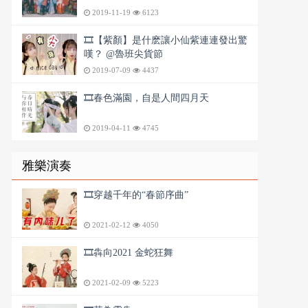
2019-11-19
6123
🎞️【紫顏】是什麽讓小仙紫連連發出驚
嘆？ @魯班尖貨節
2019-07-09
4437
🎞️春色滿園，自是人間四月天
2019-04-11
4745
雅樂演奏
🎞️穿越千年的“春節序曲”
2021-02-12
4050
🎞️犇向2021 金蛇狂舞
2021-02-09
5223