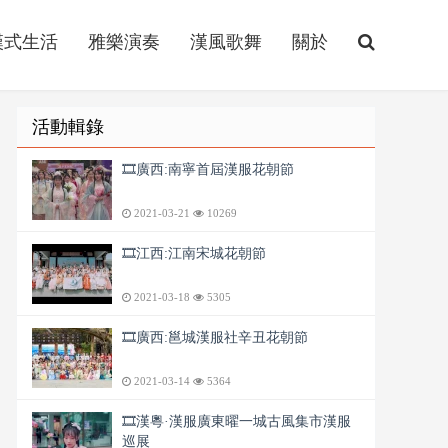
漢式生活
雅樂演奏
漢風歌舞
關於
活動輯錄
🎞️廣西:南寧首屆漢服花朝節
2021-03-21
10269
🎞️江西:江南宋城花朝節
2021-03-18
5305
🎞️廣西:邕城漢服社辛丑花朝節
2021-03-14
5364
🎞️漢粵·漢服廣東曜一城古風集市漢服
巡展