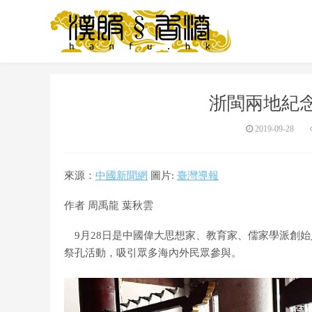
浙閩兩地紀念
2019-09-28
來源：
中國新聞網
圖片:
臺灣導報
作者 周禹龍 葉秋雲
9月28日是中國偉大思想家、教育家、儒家學派創始
祭孔活動，吸引眾多海內外民眾參與。