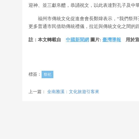
迎神、並三獻帛醴，恭誦祝文，以此表達對孔子及中
福州市傳統文化促進會會長鄭煒表示，“我們祭拜孔
更多普通市民借助傳統禮儀，拉近與傳統文化之間的距
註：本文轉載自
中國新聞網
圖片:
臺灣導報
用於宣
標簽：
祭祀
上一篇：
全南雅溪：文化旅遊引客來