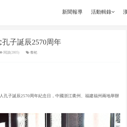
新聞報導
活動輯錄
孔子誕辰2570周年
閱讀(2805)
祭祀
人孔子誕辰2570周年紀念日，中國浙江衢州、福建福州兩地舉辦