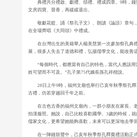
典禮共分禮啟、獻禮、頌禮、禮成四章。9時，鐘樂
文房四寶、晉香，再緩緩退出。
敬獻花籃、誦《祭孔子文》、朗讀《論語》章句，“
在全場齊唱《大同頌》中禮成。
在台灣出生的美籍華人楊美慧第一次參加祭孔典禮。
展，很多人失去了道德和禮，弘揚儒學文化，能改善這
“每個時代，都應當有自己的特色，當代人應該用當
姓可望而不可及。”孔子第75代嫡長孫孔祥楷說。
28日上午9時，福州文廟也舉行己亥年秋季祭孔釋
古禮，仿若穿越回千年之前。
在古色古香的福州文廟內，一群小朋友在家長、老師
拍漢服照。她說，自己比較喜歡國學。3歲的時候，就
儒家文化，更希望她能夠喜歡，未來可以更深地去學習
在一陣鐘鼓聲中，己亥年秋季祭孔釋奠禮活動正式開