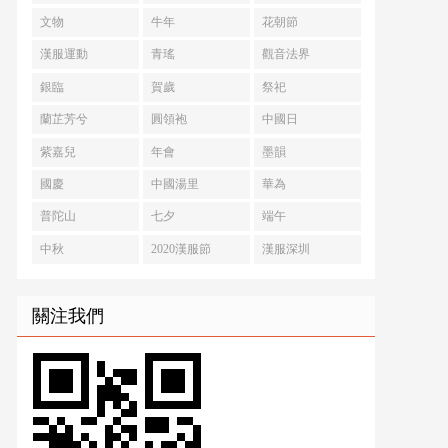
文物
牛年
花朝節
漢服運動
青瑤
觀音法界
銀臨
賀歲
祭祀
蘭芷芳兮
圓領袍
中國日
紫嘉兒
年會
墨韻
國慶
中國湯里
華為
普陀山
七夕
端午
中秋
2020漢服節
漢服深圳
關注我們