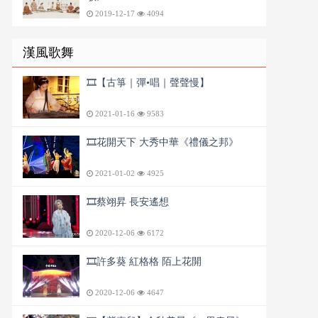
2019-12-17
4094
漢風歌舞
🎞️【古箏｜彈•唱｜聲聲慢】
2021-01-16
9583
🎞️花開天下 大秀中華《禮儀之邦》
2021-01-02
4925
🎞️蔡翊昇 長安遙想
2020-12-06
6172
🎞️許多葵 紅格格 陌上花開
2020-12-06
4647