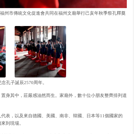
館與福州市傳統文化促進會共同在福州文廟舉行己亥年秋季祭孔釋奠
念孔子誕辰2570周年。
置身其中，莊嚴感油然而生。家廟外，數十位小朋友整齊排列道
表，以及來自德國、美國、南非、韓國、日本等11個國家的
續來到現場。