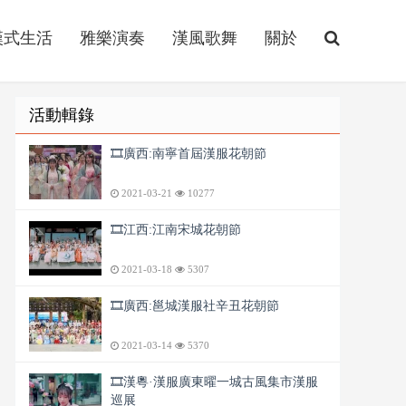
漢式生活
雅樂演奏
漢風歌舞
關於
活動輯錄
🎞️廣西:南寧首屆漢服花朝節
2021-03-21
10277
🎞️江西:江南宋城花朝節
2021-03-18
5307
🎞️廣西:邕城漢服社辛丑花朝節
2021-03-14
5370
🎞️漢粵·漢服廣東曜一城古風集市漢服
巡展