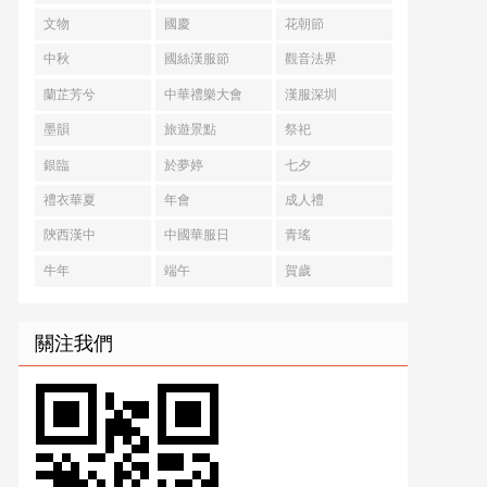
文物
國慶
花朝節
中秋
國絲漢服節
觀音法界
蘭芷芳兮
中華禮樂大會
漢服深圳
墨韻
旅遊景點
祭祀
銀臨
於夢婷
七夕
禮衣華夏
年會
成人禮
陝西漢中
中國華服日
青瑤
牛年
端午
賀歲
關注我們