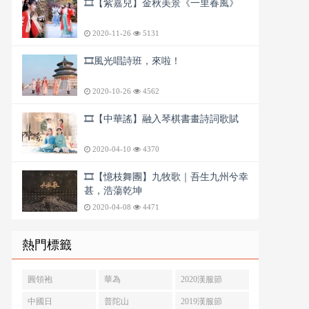
🎞️【紫嘉兒】金秋美景《一里春風》
2020-11-26
5131
🎞️風光唱詩班，來啦！
2020-10-26
4562
🎞️【中華謠】融入琴棋書畫詩詞歌賦
2020-04-10
4370
🎞️【憶枝舞團】九牧歌｜吾生九州兮幸
甚，浩蕩乾坤
2020-04-08
4471
熱門標籤
圓領袍
華為
2020漢服節
中國日
普陀山
2019漢服節