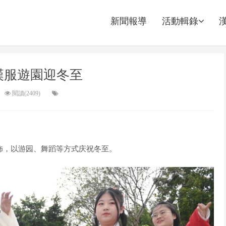
新聞報導
活動輯錄
漢服遊園迎冬至
閱讀(2409)
服饰，以游园、舞蹈等方式庆祝冬至。