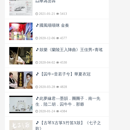
🎞️華為雲犇
2021-01-21
5413
🎵國風喵喵咪 金奏
2020-12-06
4577
🎵鼓樂《蘭陵王入陣曲》王佳男×青瑤
2020-04-02
4530
🎵【囚牛×音若子兮】華夏衣冠
2020-03-28
4828
🎵此夢緣君—墨韻．團團子．南一先
生．陸二胡．囚牛牛．那爺
2020-01-24
4384
🎵【古琴X古箏X竹笛X鼓】《七子之
歌》