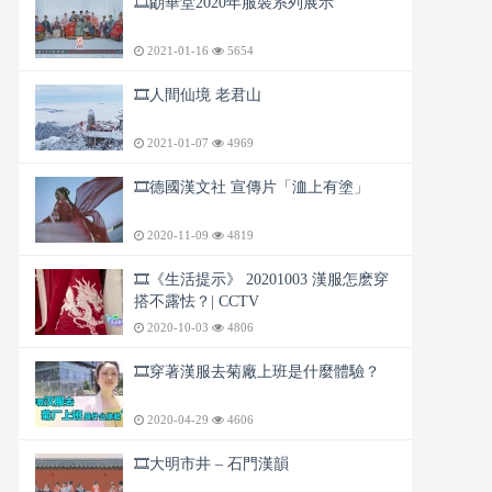
🎞️朙華堂2020年服裝系列展示
2021-01-16
5654
🎞️人間仙境 老君山
2021-01-07
4969
🎞️德國漢文社 宣傳片「洫上有塗」
2020-11-09
4819
🎞️《生活提示》 20201003 漢服怎麽穿
搭不露怯？| CCTV
2020-10-03
4806
🎞️穿著漢服去菊廠上班是什麼體驗？
2020-04-29
4606
🎞️大明市井 – 石門漢韻