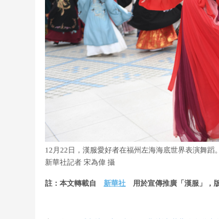
12月22日，漢服愛好者在福州左海海底世界表演舞蹈
新華社記者 宋為偉 攝
註：本文轉載自
新華社
用於宣傳推廣「漢服」，版