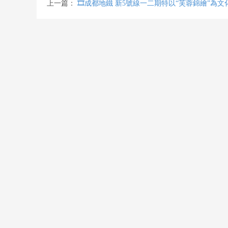
上一篇：
🎞️成都地鐵 新5號線一二期特以“芙蓉錦繪”為文化主