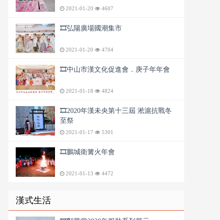
2021-01-20
4607
🎞️弘陽廣場國潮集市
2021-01-20
4704
🎞️中山市漢文化促進會．庚子年年會
2021-01-18
4824
🎞️2020年漢未央第十三屆 淞滬抗戰冬
至祭
2021-01-17
5301
🎞️鵬城衛篝火年會
2021-01-13
4472
漢式生活