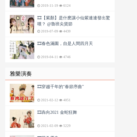
2019-11-19
6124
🎞️【紫顏】是什麽讓小仙紫連連發出驚
嘆？ @魯班尖貨節
2019-07-09
4439
🎞️春色滿園，自是人間四月天
2019-04-11
4746
雅樂演奏
🎞️穿越千年的“春節序曲”
2021-02-12
4051
🎞️犇向2021 金蛇狂舞
2021-02-09
5229