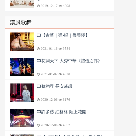
2019-12-17
4098
漢風歌舞
🎞️【古箏｜彈•唱｜聲聲慢】
2021-01-16
9584
🎞️花開天下 大秀中華《禮儀之邦》
2021-01-02
4928
🎞️蔡翊昇 長安遙想
2020-12-06
6176
🎞️許多葵 紅格格 陌上花開
2020-12-06
4652