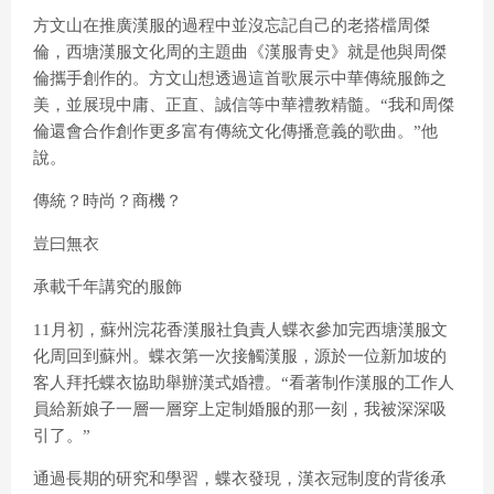
方文山在推廣漢服的過程中並沒忘記自己的老搭檔周傑
倫，西塘漢服文化周的主題曲《漢服青史》就是他與周傑
倫攜手創作的。方文山想透過這首歌展示中華傳統服飾之
美，並展現中庸、正直、誠信等中華禮教精髓。“我和周傑
倫還會合作創作更多富有傳統文化傳播意義的歌曲。”他
說。
傳統？時尚？商機？
豈曰無衣
承載千年講究的服飾
11月初，蘇州浣花香漢服社負責人蝶衣參加完西塘漢服文
化周回到蘇州。蝶衣第一次接觸漢服，源於一位新加坡的
客人拜托蝶衣協助舉辦漢式婚禮。“看著制作漢服的工作人
員給新娘子一層一層穿上定制婚服的那一刻，我被深深吸
引了。”
通過長期的研究和學習，蝶衣發現，漢衣冠制度的背後承