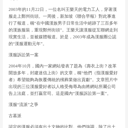
2003年的11月22日，一位名叫王樂天的電力工人，穿著漢
服走上鄭州街頭。一周後，新加坡《聯合早報》對此事進
行了報道，稱“在中國漢族男子日常生活中絕跡了三百多年
的漢族服裝，重現鄭州街頭”。王樂天讓漢服從互聯網走到
現實生活，並被媒體報道。於是，2003年成為漢服圈公認
的“漢服運動元年”。
漢服訴訟第一案
2004年10月，國內一家網站發表了題為《壽衣上街？改革
開放多年，封建迷信上街》的文章，稱“他們（指漢服愛好
者）希望能夠為恢覆傳統的殯葬業做出貢獻”。文章照片中
出現的三位漢服愛好者以人格受侮辱為由將網站所屬公司
告上法庭，並打贏官司。這是國內“漢服訴訟第一案”。
漢服“流派”之爭
古墓派
認定的漢服必須有出土文物的比對。他們強調，除了出土