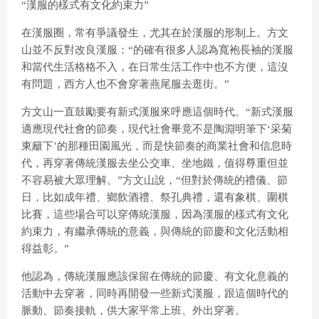
“漢服的樣式有文化約束力”
在漢服圈，常有爭議發生，尤其在於漢服的形制上。方文
山並不反對改良漢服：“的確有很多人認為寬袍長袖的漢服
和當代生活格格不入，在日常生活工作中也不方便，這沒
有問題，西方人也不會穿著燕尾服去逛街。”
方文山一直鼓勵要有新式漢服來呼應這個時代。“新式漢服
適應現代社會的節奏，現代社會畢竟不是陶淵明筆下‘采菊
東籬下’的那種田園風光，而是快節奏的商業社會和信息時
代，再穿著傳統漢服去坐公交車、坐地鐵，值得尊重但並
不容易被大眾理解。”方文山說，“但對於傳統的禮儀、節
日，比如成年禮、鄉飲酒禮、祭孔典禮，還有象棋、圍棋
比賽，這些場合可以穿傳統漢服，因為漢服的樣式有文化
約束力，有繼承傳統的意義，與傳統的節慶和文化活動相
得益彰。”
他認為，傳統漢服應該保留在傳統的節慶、有文化意義的
活動中去穿著，同時再開發一些新式漢服，跟這個時代的
脈動、節奏接軌，供大家平常上班、外出穿著。