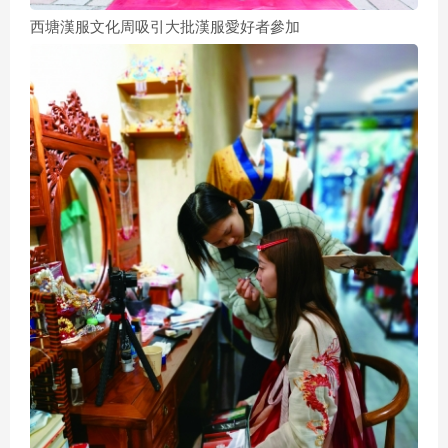
西塘漢服文化周吸引大批漢服愛好者參加