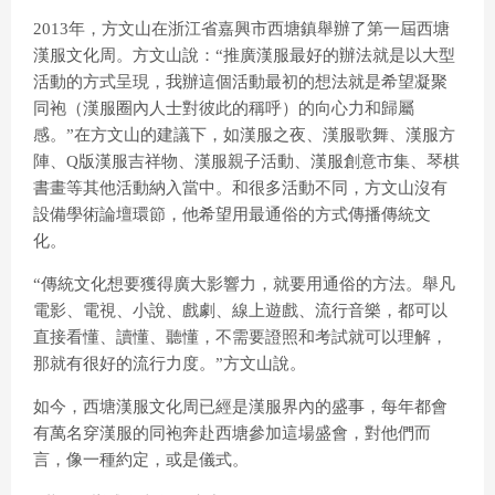
2013年，方文山在浙江省嘉興市西塘鎮舉辦了第一屆西塘
漢服文化周。方文山說：“推廣漢服最好的辦法就是以大型
活動的方式呈現，我辦這個活動最初的想法就是希望凝聚
同袍（漢服圈內人士對彼此的稱呼）的向心力和歸屬
感。”在方文山的建議下，如漢服之夜、漢服歌舞、漢服方
陣、Q版漢服吉祥物、漢服親子活動、漢服創意市集、琴棋
書畫等其他活動納入當中。和很多活動不同，方文山沒有
設備學術論壇環節，他希望用最通俗的方式傳播傳統文
化。
“傳統文化想要獲得廣大影響力，就要用通俗的方法。舉凡
電影、電視、小說、戲劇、線上遊戲、流行音樂，都可以
直接看懂、讀懂、聽懂，不需要證照和考試就可以理解，
那就有很好的流行力度。”方文山說。
如今，西塘漢服文化周已經是漢服界內的盛事，每年都會
有萬名穿漢服的同袍奔赴西塘參加這場盛會，對他們而
言，像一種約定，或是儀式。