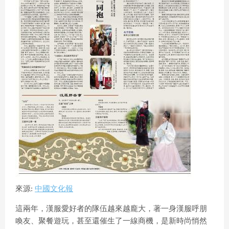
來源:
中國文化報
這兩年，漢服愛好者的隊伍越來越龐大，著一身漢服呼朋
喚友、聚餐遊玩，甚至還催生了一線商機，是新時尚悄然