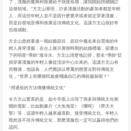
了，漢服的覆興和推廣給予我使命感，讓我開始持續關註
這個領域。”方文山發現，許多漢服活動的參加者都是年輕
人，而這些年輕人並不是因什麽要求或者規定穿著漢服，
而是自發地宣傳和推廣這項傳統文化。這讓方文山很好奇
也很感動。
方文山曾經看過一期綜藝節目，節目中幾名來自雲南的年
輕人身穿漢服，在台上展示唐朝時期的結婚禮儀，卻遭台
下的明星“導師”潑冷水。方文山清楚地記得，那名“導師”貶
損穿著漢服的年輕人像從洗浴中心出來的。這讓方文山有
些難過，他認為，人們應該以尊重的態度去對待傳統文
化，“世界上有哪個民族會嘲諷自己的傳統服裝呢？”
“用通俗的方法傳播傳統文化”
令方文山驚喜的是，如今市面上出現了很多與傳統文化相
關的電影，比如動畫片《大魚海棠》《哪咤》《齊天大
聖》等，這讓年輕人越來越喜歡、接受傳統文化。年輕人
既然並不排斥傳統文化，那麽漢服也一定可以贏得他們的
認同。