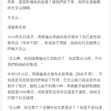
而來，還是對傳統的追溯？讓我們坐下來，與同在漢服圈
的方文山聊聊。
方文山：
漢服青史留
2018年生日當天，周傑倫以單曲的形式發布了自己創作的
新作品《等你下課》。歌迷並不買賬，紛紛在社交媒體上
呼喚方文山：
“文山啊，你別讓傑倫自己寫歌詞了，你趕緊出山吧，不行
我們粉絲給你集資。”
今年9月16日，周傑倫再次發布全新單曲《說好不哭》，不
知道是否是歌迷的呼喚起了作用，方文山操刀為這首作品
創作了歌詞，雖然上線不到兩小時，單曲數字版銷售總額
就超過1000萬元，但歌迷對這首作品還是不滿意，紛紛又
打開了社交媒體：
“文山啊，你怎麽了？這幾年你怎麽退步了？你是不是玩漢