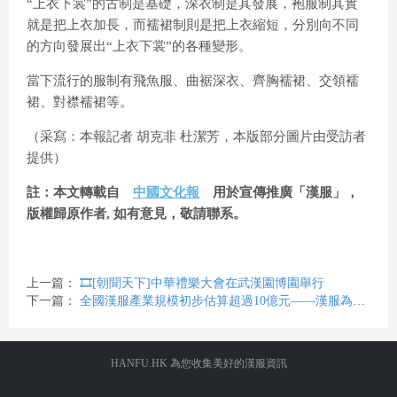
“上衣下裳”的古制是基礎，深衣制是其發展，袍服制其實
就是把上衣加長，而襦裙制則是把上衣縮短，分別向不同
的方向發展出“上衣下裳”的各種變形。
當下流行的服制有飛魚服、曲裾深衣、齊胸襦裙、交領襦
裙、對襟襦裙等。
（采寫：本報記者 胡克非 杜潔芳，本版部分圖片由受訪者
提供）
註：本文轉載自
中國文化報
用於宣傳推廣「漢服」，
版權歸原作者, 如有意見，敬請聯系。
上一篇：
🎞️[朝聞天下]中華禮樂大會在武漢園博園舉行
下一篇：
全國漢服產業規模初步估算超過10億元——漢服為啥越來越火？
HANFU.HK 為您收集美好的漢服資訊