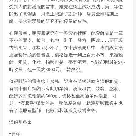
受到人們對漢服的需求。她先在網上試水成功，第二年便
開出了實體店。月懷玉聘請了設計師、店員全部培訓上
崗，要求對漢服的研究不能停留於皮毛。
在漢服圈，穿漢服講究有一整套的行頭，配套飾品是一筆
不小的開支。披帛、包包、鞋子、發簪、團扇……要再現
古裝風采，哪樣都少不了。在十步漢飏店中，專門設立漢
服配套行頭的售賣區，價格從幾十到上百元不等。來體驗
館，租賃、化妝、拍照也是一整套流程。“攝影師跟拍按小
時收費，包一天約3000元。”韓爽說。
值得關註的還有線上服務。記者在某網站輸入漢服租賃，
有幾十個店鋪顯示有此項業務。漢服租賃、妝容、盤發、
配飾的打包報價約500元，價格甚至高過單件漢服。可
見，“漢服熱”帶動的是一整條產業鏈，就連新興職業中也
有了漢服造型師、化妝師和漢服美妝博主等。
漢服那些事
“元年”