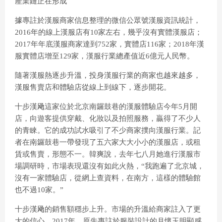
產業鏈正在形成
據專註於漢服商家信息整理的微信公眾號漢服資訊統計，
2016年的線上漢服店有10家左右，幾乎沒有實體漢服店；
2017年年底漢服商家達到752家，實體店116家；2018年漢
服實體店增至129家，漢服行業總產值近6億元人民幣。
隨著漢服熱逐步升溫，投身漢服行業的商家也越來越多，
漢服售賣店和體驗店從線上到線下，逐步開花。
十步漢飏這家位於北京南鑼鼓巷的漢服體驗店今年5月開
店，向遊客提供穿戴、化妝以及拍照服務，贏得了不少人
的青睞。它的成功試水吸引了不少商家撲向漢服行業。記
者在南鑼鼓巷一帶發現了五六家大大小小的漢服店，或租
賃或售賣，形態不一。韓爽說，去年七八月她進行漢服市
場調研時，市場表現還沒有如此火熱，“我跑遍了北京城，
沒有一家體驗店，從網上查資料，在南方，這樣的體驗館
也不過10家。”
十步漢飏的銷售額穩步上升。市場的升溫給商家註入了更
大的信心。2017年，原先專註於服裝設計的月懷玉明顯感