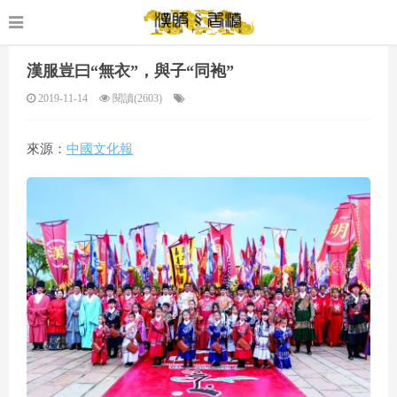
漢服豈曰“無衣”，與子“同袍”
2019-11-14
閱讀(2603)
來源：
中國文化報