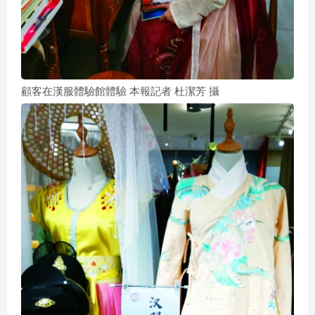
顧客在漢服體驗館體驗 本報記者 杜潔芳 攝