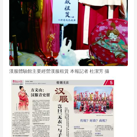
漢服體驗館主要經營漢服租賃 本報記者 杜潔芳 攝