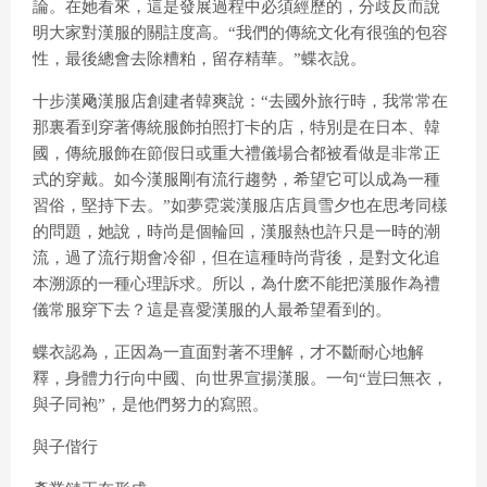
論。在她看來，這是發展過程中必須經歷的，分歧反而說
明大家對漢服的關註度高。“我們的傳統文化有很強的包容
性，最後總會去除糟粕，留存精華。”蝶衣說。
十步漢飏漢服店創建者韓爽說：“去國外旅行時，我常常在
那裏看到穿著傳統服飾拍照打卡的店，特別是在日本、韓
國，傳統服飾在節假日或重大禮儀場合都被看做是非常正
式的穿戴。如今漢服剛有流行趨勢，希望它可以成為一種
習俗，堅持下去。”如夢霓裳漢服店店員雪夕也在思考同樣
的問題，她說，時尚是個輪回，漢服熱也許只是一時的潮
流，過了流行期會冷卻，但在這種時尚背後，是對文化追
本溯源的一種心理訴求。所以，為什麽不能把漢服作為禮
儀常服穿下去？這是喜愛漢服的人最希望看到的。
蝶衣認為，正因為一直面對著不理解，才不斷耐心地解
釋，身體力行向中國、向世界宣揚漢服。一句“豈曰無衣，
與子同袍”，是他們努力的寫照。
與子偕行