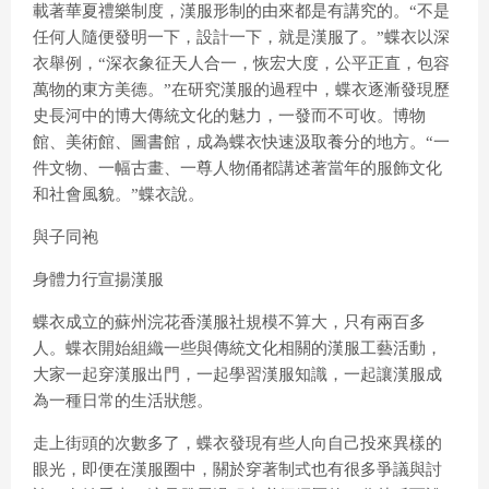
載著華夏禮樂制度，漢服形制的由來都是有講究的。“不是
任何人隨便發明一下，設計一下，就是漢服了。”蝶衣以深
衣舉例，“深衣象征天人合一，恢宏大度，公平正直，包容
萬物的東方美德。”在研究漢服的過程中，蝶衣逐漸發現歷
史長河中的博大傳統文化的魅力，一發而不可收。博物
館、美術館、圖書館，成為蝶衣快速汲取養分的地方。“一
件文物、一幅古畫、一尊人物俑都講述著當年的服飾文化
和社會風貌。”蝶衣說。
與子同袍
身體力行宣揚漢服
蝶衣成立的蘇州浣花香漢服社規模不算大，只有兩百多
人。蝶衣開始組織一些與傳統文化相關的漢服工藝活動，
大家一起穿漢服出門，一起學習漢服知識，一起讓漢服成
為一種日常的生活狀態。
走上街頭的次數多了，蝶衣發現有些人向自己投來異樣的
眼光，即便在漢服圈中，關於穿著制式也有很多爭議與討