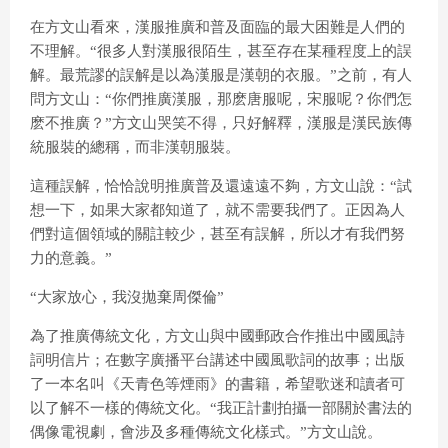
在方文山看來，漢服推廣和普及面臨的最大困難是人們的
不理解。“很多人對漢服很陌生，甚至存在某種程度上的誤
解。最荒謬的誤解是以為漢服是漢朝的衣服。”之前，有人
問方文山：“你們推廣漢服，那麽唐服呢，宋服呢？你們怎
麽不推廣？”方文山哭笑不得，只好解釋，漢服是漢民族傳
統服裝的總稱，而非漢朝服裝。
這種誤解，恰恰說明推廣普及還遠遠不夠，方文山說：“試
想一下，如果大家都知道了，就不需要我們了。正因為人
們對這個領域的關註較少，甚至有誤解，所以才有我們努
力的意義。”
“大家放心，我沒拋棄周傑倫”
為了推廣傳統文化，方文山與中國郵政合作推出中國風詩
詞明信片；在數字廣播平台講述中國風歌詞的故事；出版
了一本名叫《天青色等煙雨》的書籍，希望歌迷和讀者可
以了解不一樣的傳統文化。“我正計劃拍攝一部關於書法的
偶像電視劇，會涉及多種傳統文化樣式。”方文山說。