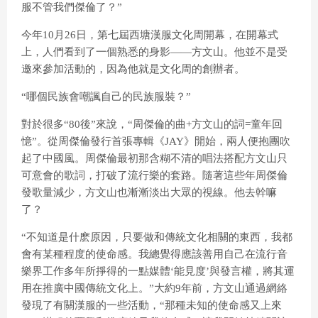
服不管我們傑倫了？”
今年10月26日，第七屆西塘漢服文化周開幕，在開幕式
上，人們看到了一個熟悉的身影——方文山。他並不是受
邀來參加活動的，因為他就是文化周的創辦者。
“哪個民族會嘲諷自己的民族服裝？”
對於很多“80後”來說，“周傑倫的曲+方文山的詞=童年回
憶”。從周傑倫發行首張專輯《JAY》開始，兩人便抱團吹
起了中國風。周傑倫最初那含糊不清的唱法搭配方文山只
可意會的歌詞，打破了流行樂的套路。隨著這些年周傑倫
發歌量減少，方文山也漸漸淡出大眾的視線。他去幹嘛
了？
“不知道是什麽原因，只要做和傳統文化相關的東西，我都
會有某種程度的使命感。我總覺得應該善用自己在流行音
樂界工作多年所掙得的一點媒體‘能見度’與發言權，將其運
用在推廣中國傳統文化上。”大約9年前，方文山通過網絡
發現了有關漢服的一些活動，“那種未知的使命感又上來