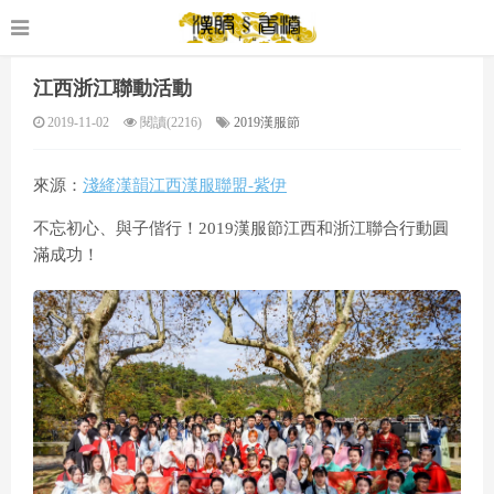
江西浙江聯動活動
2019-11-02
閱讀(2216)
2019漢服節
來源：
淺絳漢韻江西漢服聯盟-紫伊
不忘初心、與子偕行！2019漢服節江西和浙江聯合行動圓
滿成功！