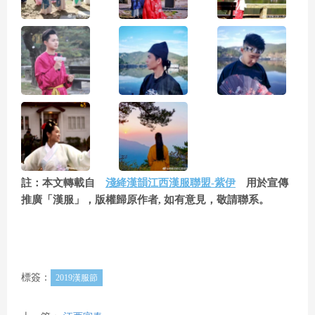
註：本文轉載自
淺絳漢韻江西漢服聯盟-紫伊
用於宣傳
推廣「漢服」，版權歸原作者, 如有意見，敬請聯系。
標簽：
2019漢服節