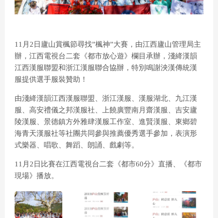
11月2日廬山賞楓節尋找”楓神”大賽，由江西廬山管理局主
辦，江西電視台二套《都市放心遊》欄目承辦，淺絳漢韻
江西漢服聯盟和浙江漢服聯合協辦，特別鳴謝泱漢傳統漢
服提供選手服裝贊助！
由淺絳漢韻江西漢服聯盟、浙江漢服、漢服湖北、九江漢
服、高安禮儀之邦漢服社、上饒廣豐南月齋漢服、吉安廬
陵漢服、景德鎮方外雅肆漢服工作室、進賢漢服、東鄉碧
海青天漢服社等社團共同參與推薦優秀選手參加，表演形
式樂器、唱歌、舞蹈、朗誦、戲劇等。
11月2日比賽在江西電視台二套《都市60分》直播、《都市
現場》播放。