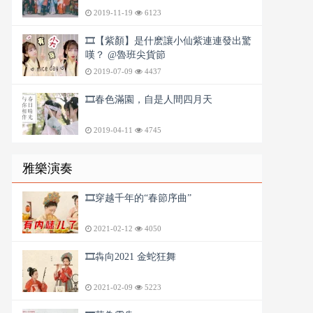
2019-11-19
6123
🎞️【紫顏】是什麽讓小仙紫連連發出驚
嘆？ @魯班尖貨節
2019-07-09
4437
🎞️春色滿園，自是人間四月天
2019-04-11
4745
雅樂演奏
🎞️穿越千年的“春節序曲”
2021-02-12
4050
🎞️犇向2021 金蛇狂舞
2021-02-09
5223