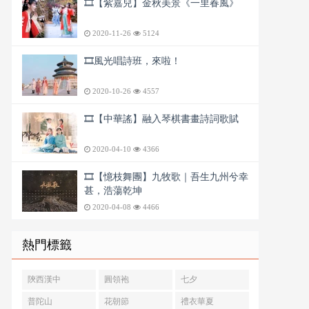
🎞️【紫嘉兒】金秋美景《一里春風》
2020-11-26
5124
🎞️風光唱詩班，來啦！
2020-10-26
4557
🎞️【中華謠】融入琴棋書畫詩詞歌賦
2020-04-10
4366
🎞️【憶枝舞團】九牧歌｜吾生九州兮幸
甚，浩蕩乾坤
2020-04-08
4466
熱門標籤
陝西漢中
圓領袍
七夕
普陀山
花朝節
禮衣華夏