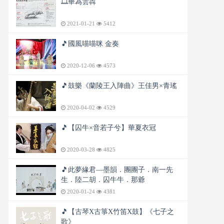
🎞️華為雲犇
2021-01-21
5412
🎵國風喵喵咪 金奏
2020-12-06
4573
🎵鼓樂《蘭陵王入陣曲》王佳男×青瑤
2020-04-02
4529
🎵【囚牛×音若子兮】華夏衣冠
2020-03-28
4825
🎵此夢緣君—墨韻．團團子．南一先
生．陸二胡．囚牛牛．那爺
2020-01-24
4381
🎵【古琴X古箏X竹笛X鼓】《七子之
歌》