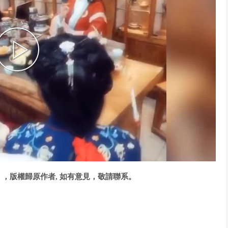
P
l
a
，版權歸原作者, 如有意見，敬請聯系。
y