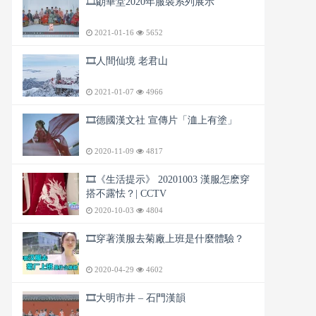
🎞️朙華堂2020年服裝系列展示
2021-01-16
5652
🎞️人間仙境 老君山
2021-01-07
4966
🎞️德國漢文社 宣傳片「洫上有塗」
2020-11-09
4817
🎞️《生活提示》 20201003 漢服怎麽穿
搭不露怯？| CCTV
2020-10-03
4804
🎞️穿著漢服去菊廠上班是什麼體驗？
2020-04-29
4602
🎞️大明市井 – 石門漢韻