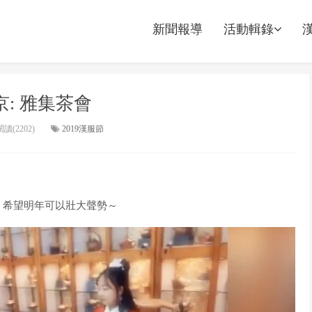
新聞報導
活動輯錄
北京: 雅集茶會
讀(2202)
2019漢服節
，希望明年可以壯大聲勢～