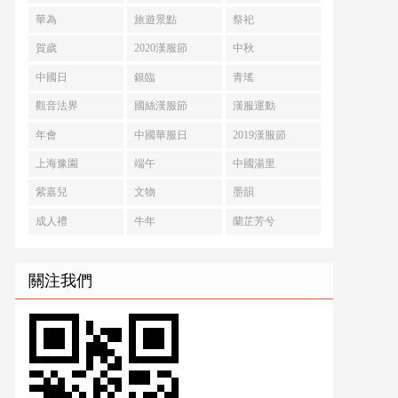
華為
旅遊景點
祭祀
賀歲
2020漢服節
中秋
中國日
銀臨
青瑤
觀音法界
國絲漢服節
漢服運動
年會
中國華服日
2019漢服節
上海豫園
端午
中國湯里
紫嘉兒
文物
墨韻
成人禮
牛年
蘭芷芳兮
關注我們