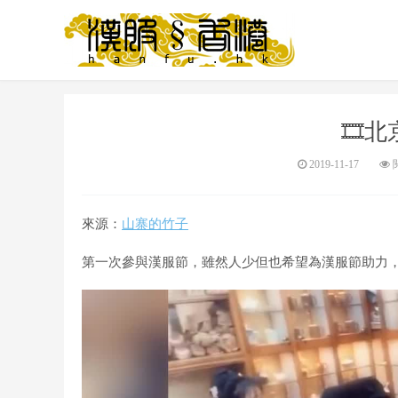
🎞️
2019-11-17
閱
來源：
山寨的竹子
第一次參與漢服節，雖然人少但也希望為漢服節助力