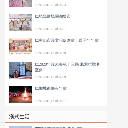
2021-01-20
4603
🎞️弘陽廣場國潮集市
2021-01-20
4701
🎞️中山市漢文化促進會．庚子年年會
2021-01-18
4820
🎞️2020年漢未央第十三屆 淞滬抗戰冬
至祭
2021-01-17
5299
🎞️鵬城衛篝火年會
2021-01-13
4467
漢式生活