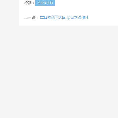
標簽：
2019漢服節
上一篇：
🎞️日本🇯🇵大阪 @日本漢服社