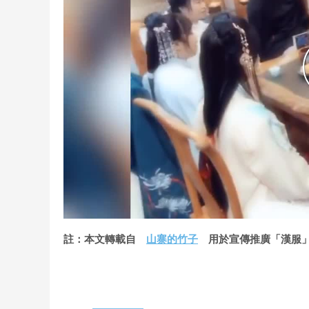
註：本文轉載自
山寨的竹子
用於宣傳推廣「漢服」