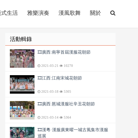
漢式生活
雅樂演奏
漢風歌舞
關於
活動輯錄
🎞️廣西:南寧首屆漢服花朝節
2021-03-21
10270
🎞️江西:江南宋城花朝節
2021-03-18
5305
🎞️廣西:邕城漢服社辛丑花朝節
2021-03-14
5364
🎞️漢粵·漢服廣東曜一城古風集市漢服
巡展