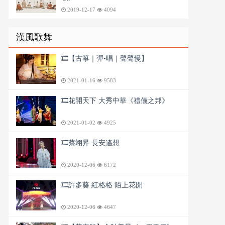
2019-12-17
4094
漢風歌舞
🎞️【古箏｜彈•唱｜聲聲慢】
2021-01-16
9583
🎞️花開天下 大秀中華《禮儀之邦》
2021-01-02
4925
🎞️蔡翊昇 長安遙想
2020-12-06
6172
🎞️許多葵 紅格格 陌上花開
2020-12-06
4647