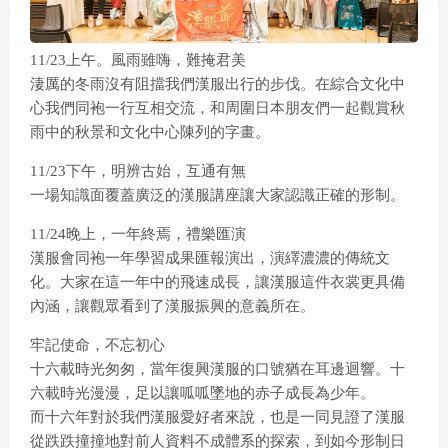
11/23上午。風雨雖嗨，難掩君美
淒厲的冬雨沒有阻擋我們漢服出行的步伐。在綜合文化中
心我們同袍一行互相交流，和周圍日本朋友們一起觀賞秋
雨中的秋景和文化中心陳列的字畫。
11/23下午，明辨古始，互通有無
一場知識面覆蓋廣泛的漢服講座讓大家認識正確的形制。
11/24晚上，一年終焉，禮樂匯演
漢服會同袍一年學習成果匯報演出，演繹濃濃的傳統文
化。大家在這一年中的飛速成長，讓漢服這件衣裳更具備
內涵，讓觀眾看到了漢服振興的意義所在。
牢記使命，不忘初心
十六載時光匆匆，當年復興漢服的口號猶在耳邊迴響。十
六載時光漫漫，足以讓呱呱墜地的赤子成長為少年。
而十六年對於我們漢服愛好者來說，也是一同見證了漢服
從跌跌撞撞地對前人資料不成體系的探索，到如今形制日