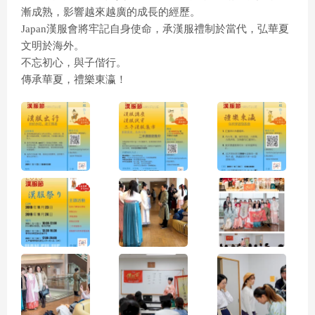
漸成熟，影響越來越廣的成長的經歷。
Japan漢服會將牢記自身使命，承漢服禮制於當代，弘華夏
文明於海外。
不忘初心，與子偕行。
傳承華夏，禮樂東瀛！