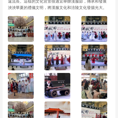
遠流長。這樣的文化背景很適宜舉辦漢服節，傳承和發展
泱泱華夏的禮儀文明，將漢服文化和涪陵文化發揚光大。