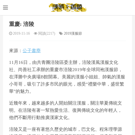
重慶: 涪陵
2019-11-16
閱讀(2217)
2019漢服節
來源：
公子書塵
11月16日，由共青團涪陵區委主辦，涪陵漢風漢服文化
社、尚善社工承辦的重慶市涪陵2019年全球同袍漢服節，
在澤勝中央廣場B館開幕。美麗的漢服小姐姐、帥氣的漢服
小哥哥，吸引了許多市民的眼光，感受“禮樂中華，盛世繁
華”的魅力。
近幾年來，越來越多的人開始關注漢服，關注華夏傳統文
明。在涪陵有著一幫熱愛生活、復興傳統文化的年輕人，
他們不斷用行動推廣漢家文化。
涪陵又是一座有著悠久歷史的城市，巴文化、程朱理學源