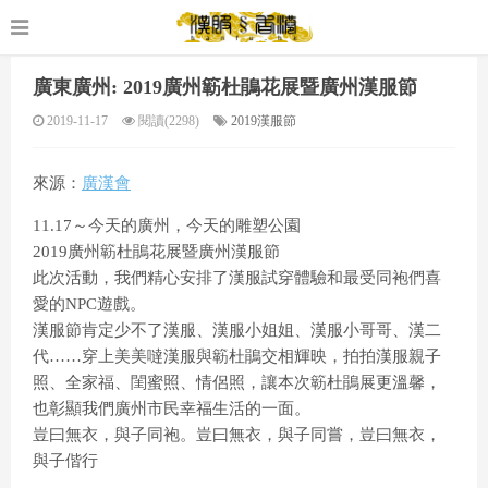
廣東廣州: 2019廣州簕杜鵑花展暨廣州漢服節
2019-11-17
閱讀(2298)
2019漢服節
來源：
廣漢會
11.17～今天的廣州，今天的雕塑公園
2019廣州簕杜鵑花展暨廣州漢服節
此次活動，我們精心安排了漢服試穿體驗和最受同袍們喜
愛的NPC遊戲。
漢服節肯定少不了漢服、漢服小姐姐、漢服小哥哥、漢二
代……穿上美美噠漢服與簕杜鵑交相輝映，拍拍漢服親子
照、全家福、閨蜜照、情侶照，讓本次簕杜鵑展更溫馨，
也彰顯我們廣州市民幸福生活的一面。
豈曰無衣，與子同袍。豈曰無衣，與子同嘗，豈曰無衣，
與子偕行