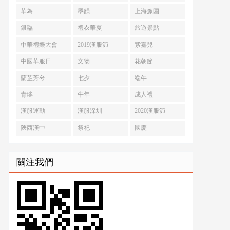
華為
墨韻
上海豫園
銀臨
禮衣華夏
旅遊景點
中華禮樂大會
2019漢服節
紫嘉兒
中國華服日
文物
花朝節
蘭芷芳兮
七夕
端午
青瑤
牛年
成人禮
漢服運動
漢服深圳
2020漢服節
陝西漢中
祭祀
國慶
關注我們