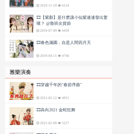
2019-11-19
6124
🎞️【紫顏】是什麽讓小仙紫連連發出驚
嘆？ @魯班尖貨節
2019-07-09
4439
🎞️春色滿園，自是人間四月天
2019-04-11
4746
雅樂演奏
🎞️穿越千年的“春節序曲”
2021-02-12
4051
🎞️犇向2021 金蛇狂舞
2021-02-09
5227