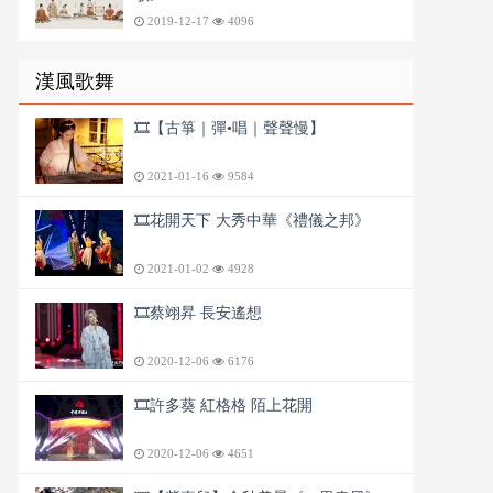
2019-12-17
4096
漢風歌舞
🎞️【古箏｜彈•唱｜聲聲慢】
2021-01-16
9584
🎞️花開天下 大秀中華《禮儀之邦》
2021-01-02
4928
🎞️蔡翊昇 長安遙想
2020-12-06
6176
🎞️許多葵 紅格格 陌上花開
2020-12-06
4651