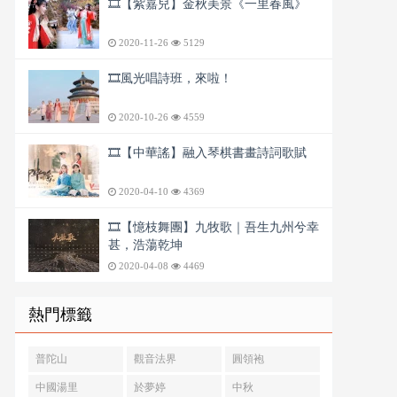
🎞️【紫嘉兒】金秋美景《一里春風》
2020-11-26
5129
🎞️風光唱詩班，來啦！
2020-10-26
4559
🎞️【中華謠】融入琴棋書畫詩詞歌賦
2020-04-10
4369
🎞️【憶枝舞團】九牧歌｜吾生九州兮幸
甚，浩蕩乾坤
2020-04-08
4469
熱門標籤
普陀山
觀音法界
圓領袍
中國湯里
於夢婷
中秋