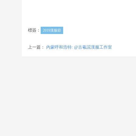
標簽：
2019漢服節
上一篇：
內蒙呼和浩特: @古羲謡漢服工作室