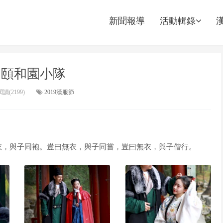
新聞報導
活動輯錄
: 頤和園小隊
讀(2199)
2019漢服節
衣，與子同袍。豈曰無衣，與子同嘗，豈曰無衣，與子偕行。