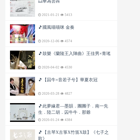
🎞️華為雲犇
2021-01-21
5413
🎵國風喵喵咪 金奏
2020-12-06
4574
🎵鼓樂《蘭陵王入陣曲》王佳男×青瑤
2020-04-02
4530
🎵【囚牛×音若子兮】華夏衣冠
2020-03-28
4827
🎵此夢緣君—墨韻．團團子．南一先
生．陸二胡．囚牛牛．那爺
2020-01-24
4384
🎵【古琴X古箏X竹笛X鼓】《七子之
歌》