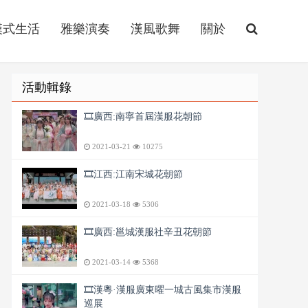
漢式生活
雅樂演奏
漢風歌舞
關於
活動輯錄
🎞️廣西:南寧首屆漢服花朝節
2021-03-21
10275
🎞️江西:江南宋城花朝節
2021-03-18
5306
🎞️廣西:邕城漢服社辛丑花朝節
2021-03-14
5368
🎞️漢粵·漢服廣東曜一城古風集市漢服
巡展