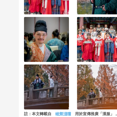
註：本文轉載自
峻卿淺嚐
用於宣傳推廣「漢服」，