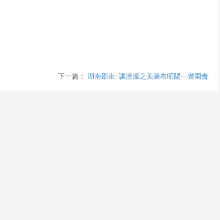
下一篇：
湖南邵東: 讓漢服之美遍布昭陽—遊園會