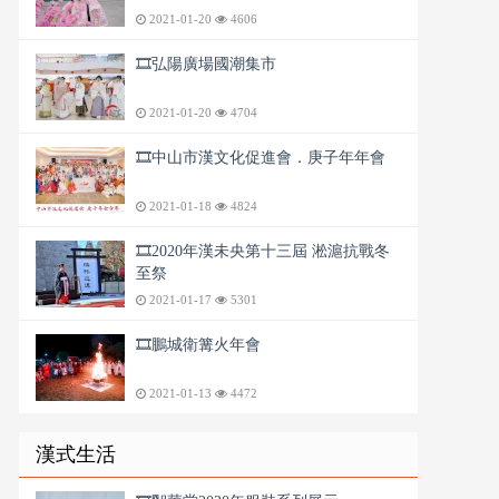
2021-01-20
4606
🎞️弘陽廣場國潮集市
2021-01-20
4704
🎞️中山市漢文化促進會．庚子年年會
2021-01-18
4824
🎞️2020年漢未央第十三屆 淞滬抗戰冬
至祭
2021-01-17
5301
🎞️鵬城衛篝火年會
2021-01-13
4472
漢式生活