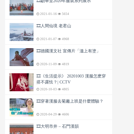
🎞️朙華堂2020年服裝系列展示
2021-01-16
5654
🎞️人間仙境 老君山
2021-01-07
4968
🎞️德國漢文社 宣傳片「洫上有塗」
2020-11-09
4819
🎞️《生活提示》 20201003 漢服怎麽穿
搭不露怯？| CCTV
2020-10-03
4805
🎞️穿著漢服去菊廠上班是什麼體驗？
2020-04-29
4606
🎞️大明市井 – 石門漢韻