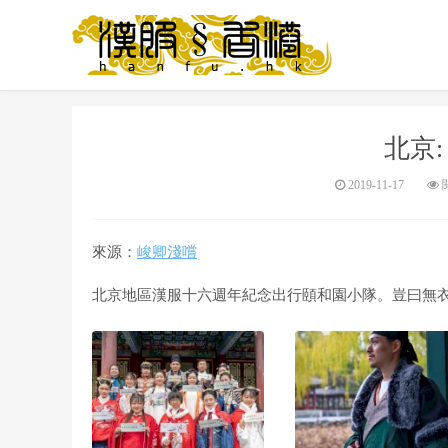
北京
2019-11-17
閱
來源：
峻卿淺嚐
北京地區漢服十六週年紀念出行頤和園小隊。豈曰無