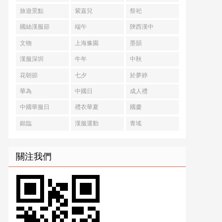
旅遊景點
紫嘉兒
祭祀
國絲漢服節
端午
陝西漢中
文物
上海豫園
墨韻
漢服深圳
牛年
中秋
花朝節
七夕
於夢婷
華為
中國日
成人禮
中國華服日
禮衣華夏
國慶
銀臨
漢服運動
青瑤
關注我們