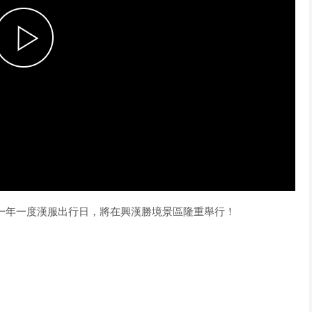
P
l
a
區，一年一度漢服出行日，將在興漢勝境景區隆重舉行！
y
V