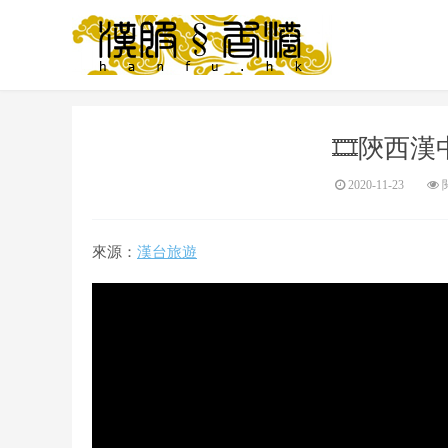
🎞️陝西
2020-11-23
閱
來源：
漢台旅遊