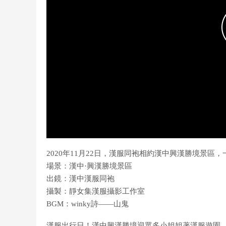
2020年11月22日，漢服同袍相約漢中興漢勝境景
場景：漢中·興漢勝境景區
出鏡：漢中漢服同袍
攝製：靜女集漢服攝影工作室
BGM：winky詩——山鬼
漢服出行日！漢中興漢勝境迎眾多小姐姐著漢服遊園