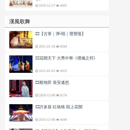
2019-12-17
4095
漢風歌舞
🎞️【古箏｜彈•唱｜聲聲慢】
2021-01-16
9584
🎞️花開天下 大秀中華《禮儀之邦》
2021-01-02
4925
🎞️蔡翊昇 長安遙想
2020-12-06
6174
🎞️許多葵 紅格格 陌上花開
2020-12-06
4649