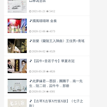
🎞️華為雲犇
2021-01-21
5412
🎵國風喵喵咪 金奏
2020-12-06
4573
🎵鼓樂《蘭陵王入陣曲》王佳男×青瑤
2020-04-02
4529
🎵【囚牛×音若子兮】華夏衣冠
2020-03-28
4826
🎵此夢緣君—墨韻．團團子．南一先
生．陸二胡．囚牛牛．那爺
2020-01-24
4381
🎵【古琴X古箏X竹笛X鼓】《七子之
歌》