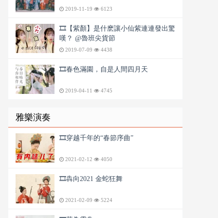
2019-11-19
6123
🎞️【紫顏】是什麽讓小仙紫連連發出驚
嘆？ @魯班尖貨節
2019-07-09
4438
🎞️春色滿園，自是人間四月天
2019-04-11
4745
雅樂演奏
🎞️穿越千年的“春節序曲”
2021-02-12
4050
🎞️犇向2021 金蛇狂舞
2021-02-09
5224