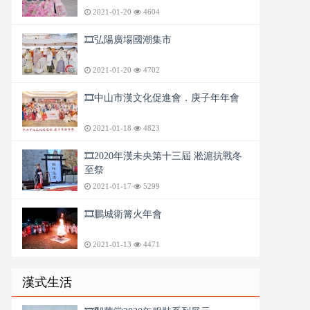
2021-01-20
4604
🎞️弘陽廣場國潮集市
2021-01-20
4702
🎞️中山市漢文化促進會．庚子年年會
2021-01-18
4823
🎞️2020年漢未央第十三屆 淞滬抗戰冬
至祭
2021-01-17
5299
🎞️鵬城衛篝火年會
2021-01-13
4471
漢式生活