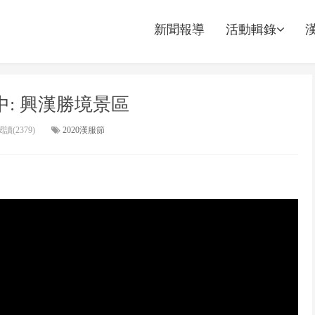
新聞報導
活動輯錄
漢中: 興漢勝境景區
讀(2379)
2020漢服節