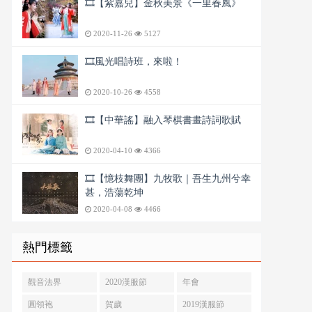
🎞️【紫嘉兒】金秋美景《一里春風》
2020-11-26
5127
🎞️風光唱詩班，來啦！
2020-10-26
4558
🎞️【中華謠】融入琴棋書畫詩詞歌賦
2020-04-10
4366
🎞️【憶枝舞團】九牧歌｜吾生九州兮幸
甚，浩蕩乾坤
2020-04-08
4466
熱門標籤
觀音法界
2020漢服節
年會
圓領袍
賀歲
2019漢服節