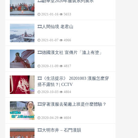
🎞️朙華堂2020年服裝系列展示
2021-01-16
5653
🎞️人間仙境 老君山
2021-01-07
4966
🎞️德國漢文社 宣傳片「洫上有塗」
2020-11-09
4817
🎞️《生活提示》 20201003 漢服怎麽穿
搭不露怯？| CCTV
2020-10-03
4804
🎞️穿著漢服去菊廠上班是什麼體驗？
2020-04-29
4604
🎞️大明市井 – 石門漢韻