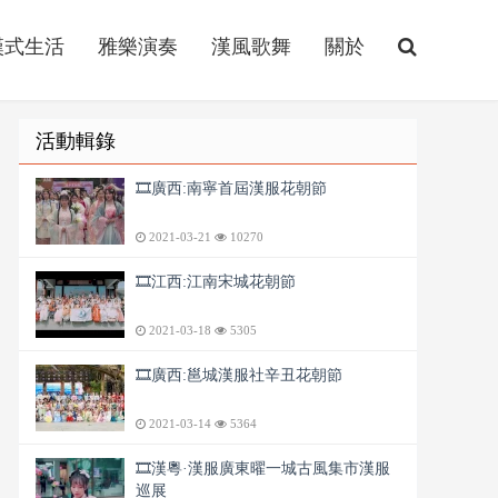
漢式生活
雅樂演奏
漢風歌舞
關於
活動輯錄
🎞️廣西:南寧首屆漢服花朝節
2021-03-21
10270
🎞️江西:江南宋城花朝節
2021-03-18
5305
🎞️廣西:邕城漢服社辛丑花朝節
2021-03-14
5364
🎞️漢粵·漢服廣東曜一城古風集市漢服
巡展