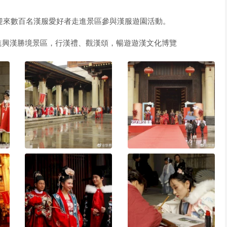
區迎來數百名漢服愛好者走進景區參與漢服遊園活動。
i
進興漢勝境景區，行漢禮、觀漢頌，暢遊遊漢文化博覽
d
e
o