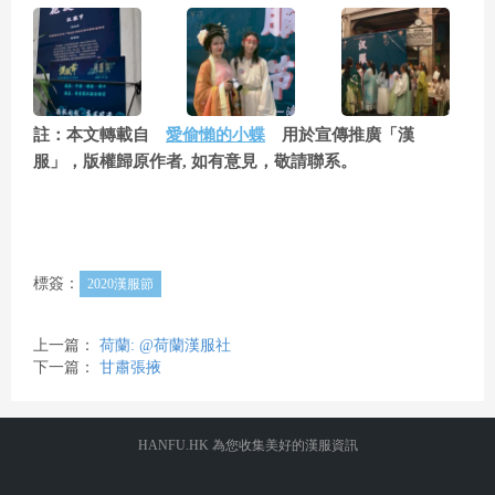
註：本文轉載自
愛偷懶的小蝶
用於宣傳推廣「漢
服」，版權歸原作者, 如有意見，敬請聯系。
標簽：
2020漢服節
上一篇：
荷蘭: @荷蘭漢服社
下一篇：
甘肅張掖
HANFU.HK 為您收集美好的漢服資訊