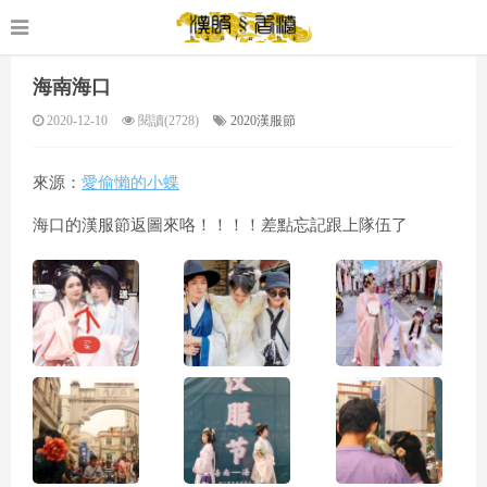
海南海口
2020-12-10
閱讀(2728)
2020漢服節
來源：
愛偷懶的小蝶
海口的漢服節返圖來咯！！！！差點忘記跟上隊伍了