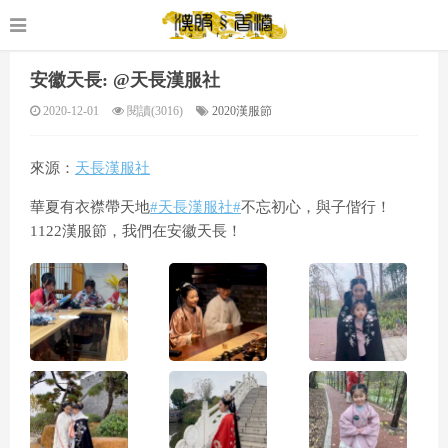
安徽天長: @天長漢服社
2020-12-01
閱讀(3016)
2020漢服節
來源：
天長漢服社
華夏有衣襟帶天地
#天長漢服社#
不忘初心，與子偕行！
1122漢服節，我們在安徽天長！