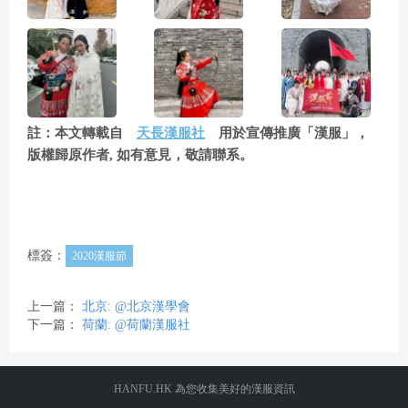
註：本文轉載自
天長漢服社
用於宣傳推廣「漢服」，
版權歸原作者, 如有意見，敬請聯系。
標簽：
2020漢服節
上一篇：
北京: @北京漢學會
下一篇：
荷蘭: @荷蘭漢服社
HANFU.HK 為您收集美好的漢服資訊