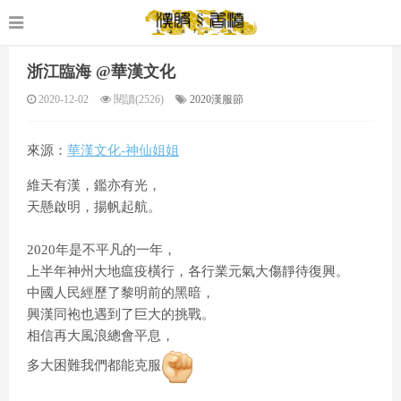
浙江臨海 @華漢文化
2020-12-02
閱讀(2526)
2020漢服節
來源：
華漢文化-神仙姐姐
維天有漢，鑑亦有光，
天懸啟明，揚帆起航。
2020年是不平凡的一年，
上半年神州大地瘟疫橫行，各行業元氣大傷靜待復興。
中國人民經歷了黎明前的黑暗，
興漢同袍也遇到了巨大的挑戰。
相信再大風浪總會平息，
多大困難我們都能克服