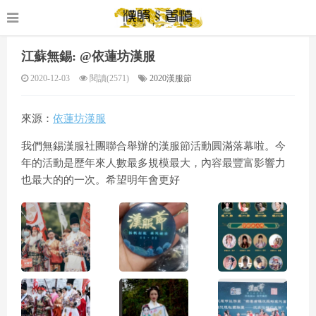
江蘇無錫: @依蓮坊漢服
2020-12-03
閱讀(2571)
2020漢服節
來源：
依蓮坊漢服
我們無錫漢服社團聯合舉辦的漢服節活動圓滿落幕啦。今
年的活動是歷年來人數最多規模最大，內容最豐富影響力
也最大的的一次。希望明年會更好