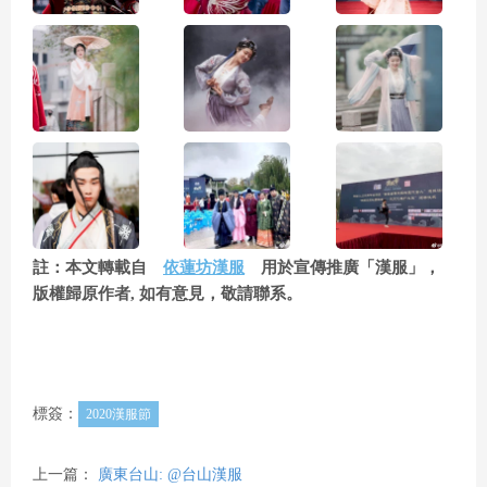
註：本文轉載自
依蓮坊漢服
用於宣傳推廣「漢服」，
版權歸原作者, 如有意見，敬請聯系。
標簽：
2020漢服節
上一篇：
廣東台山: @台山漢服