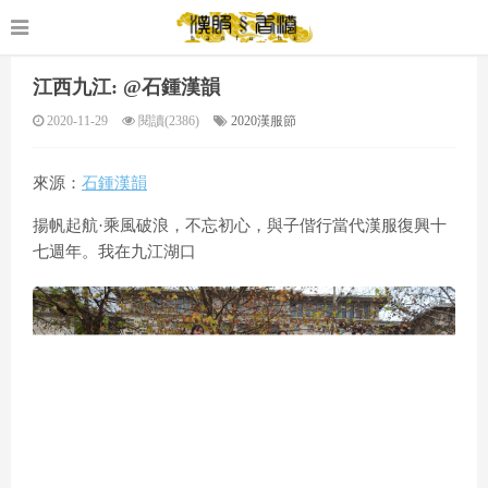
江西九江: @石鍾漢韻
2020-11-29
閱讀(2386)
2020漢服節
來源：
石鍾漢韻
揚帆起航·乘風破浪，不忘初心，與子偕行當代漢服復興十
七週年。我在九江湖口