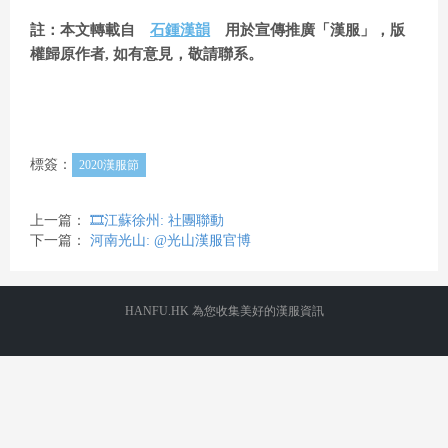
註：本文轉載自
石鍾漢韻
用於宣傳推廣「漢服」，版
權歸原作者, 如有意見，敬請聯系。
標簽：
2020漢服節
上一篇：
🎞️江蘇徐州: 社團聯動
下一篇：
河南光山: @光山漢服官博
HANFU.HK 為您收集美好的漢服資訊