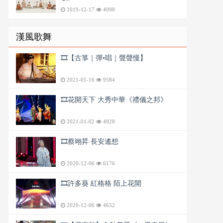
2019-12-17
4098
漢風歌舞
🎞️【古箏｜彈•唱｜聲聲慢】
2021-01-16
9584
🎞️花開天下 大秀中華《禮儀之邦》
2021-01-02
4928
🎞️蔡翊昇 長安遙想
2020-12-06
6176
🎞️許多葵 紅格格 陌上花開
2020-12-06
4652