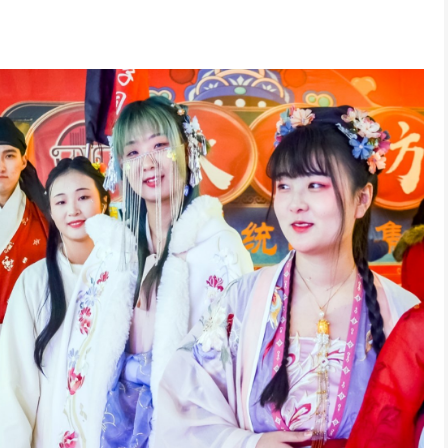
V
i
d
e
o