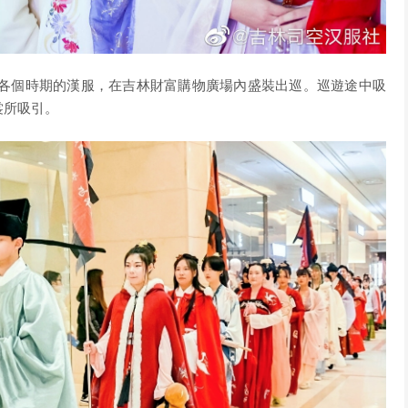
明各個時期的漢服，在吉林財富購物廣場內盛裝出巡。巡遊途中吸
裳所吸引。