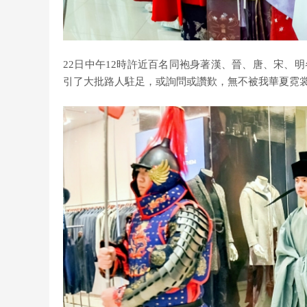
22日中午12時許近百名同袍身著漢、晉、唐、宋、
引了大批路人駐足，或詢問或讚歎，無不被我華夏霓