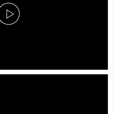
P
l
a
y
V