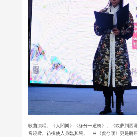
歌曲演唱。《人間樂》《緣分一道橋》、《吹夢到西
音繞樑。彷彿使人身臨其境。一曲《虞兮嘆》更是將