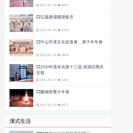
2021-01-20
4607
🎞️弘陽廣場國潮集市
2021-01-20
4704
🎞️中山市漢文化促進會．庚子年年會
2021-01-18
4824
🎞️2020年漢未央第十三屆 淞滬抗戰冬
至祭
2021-01-17
5301
🎞️鵬城衛篝火年會
2021-01-13
4472
漢式生活