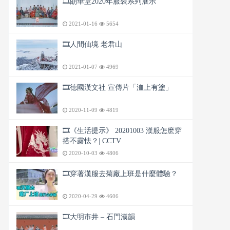
🎞️朙華堂2020年服裝系列展示
2021-01-16
5654
🎞️人間仙境 老君山
2021-01-07
4969
🎞️德國漢文社 宣傳片「洫上有塗」
2020-11-09
4819
🎞️《生活提示》 20201003 漢服怎麽穿
搭不露怯？| CCTV
2020-10-03
4806
🎞️穿著漢服去菊廠上班是什麼體驗？
2020-04-29
4606
🎞️大明市井 – 石門漢韻