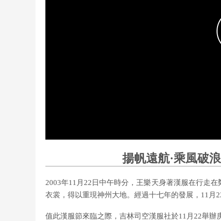
揚帆遠航·乘風破
2003年11月22日中午時分，王樂天身著漢服在行走
衣裳，得以重現神州大地。經過十七年的發展，11月2
值此漢服節來臨之際，吉林司空漢服社於11月22舉辦