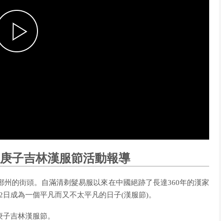
i
P
d
l
e
a
浪庚子吉林漢服節活動報導
o
y
在鄭州的街頭。自滿清剃髮易服以來在中國絕跡了長達360年的漢家
2日成為一個平凡而又不太平凡的日子(漢服節)。
庚子吉林漢服節。