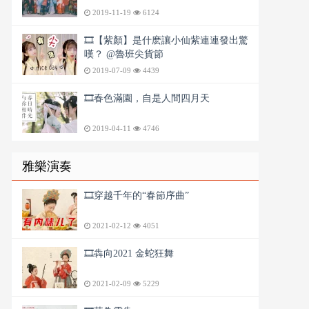
2019-11-19
6124
🎞️【紫顏】是什麽讓小仙紫連連發出驚
嘆？ @魯班尖貨節
2019-07-09
4439
🎞️春色滿園，自是人間四月天
2019-04-11
4746
雅樂演奏
🎞️穿越千年的“春節序曲”
2021-02-12
4051
🎞️犇向2021 金蛇狂舞
2021-02-09
5229