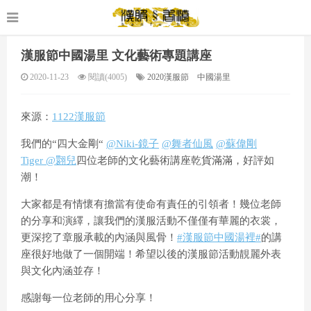
漢服節中國湯里 文化藝術專題講座
2020-11-23
閱讀(4005)
2020漢服節
中國湯里
來源：
1122漢服節
我們的“四大金剛“
@Niki-鏡子
@舞者仙風
@蘇偉剛
Tiger
@翾兒
四位老師的文化藝術講座乾貨滿滿，好評如
潮！
大家都是有情懷有擔當有使命有責任的引領者！幾位老師
的分享和演繹，讓我們的漢服活動不僅僅有華麗的衣裳，
更深挖了章服承載的內涵與風骨！
#漢服節中國湯裡#
的講
座很好地做了一個開端！希望以後的漢服節活動靚麗外表
與文化內涵並存！
感謝每一位老師的用心分享！