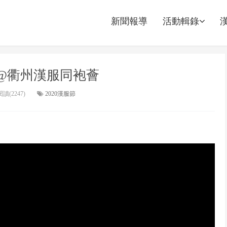
新聞報導
活動輯錄
 @衢州漢服同袍薈
讀(2247)
2020漢服節