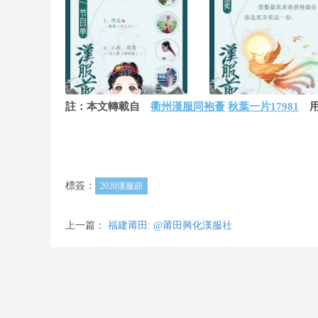
註：本文轉載自
衢州漢服同袍薈
秋葉一片17981
用
標簽：
2020漢服節
上一篇：
福建莆田: @莆田興化漢服社