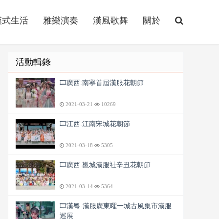
漢式生活
雅樂演奏
漢風歌舞
關於
活動輯錄
🎞️廣西:南寧首屆漢服花朝節
2021-03-21
10269
🎞️江西:江南宋城花朝節
2021-03-18
5305
🎞️廣西:邕城漢服社辛丑花朝節
2021-03-14
5364
🎞️漢粵·漢服廣東曜一城古風集市漢服
巡展