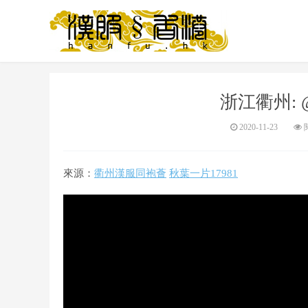
浙江衢州:
2020-11-23
閱
來源：
衢州漢服同袍薈
秋葉一片17981