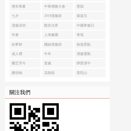
禮衣華夏
中華禮樂大會
墨韻
七夕
2019漢服節
紫嘉兒
漢服深圳
觀音法界
中國華服日
年會
上海豫園
青瑤
於夢婷
國絲漢服節
旅遊景點
成人禮
牛年
漢服運動
蘭芷芳兮
賀歲
陝西漢中
圓領袍
花朝節
普陀山
關注我們