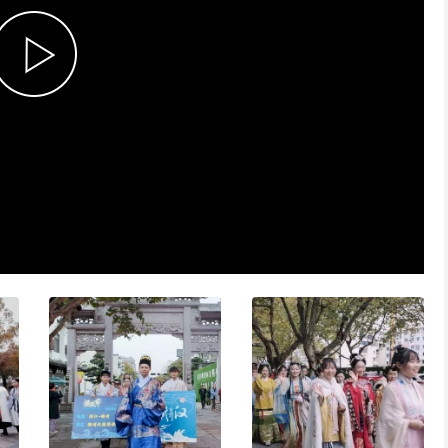
P
l
a
y
V