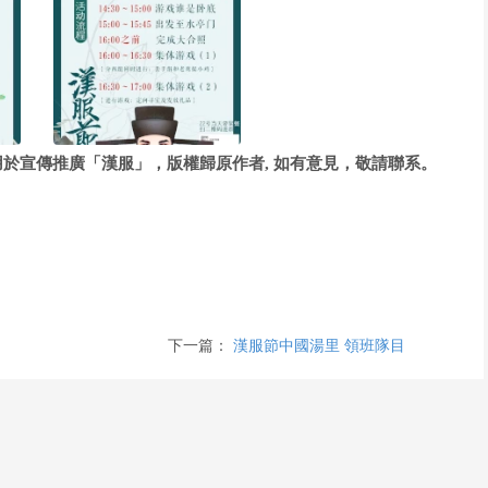
於宣傳推廣「漢服」，版權歸原作者, 如有意見，敬請聯系。
下一篇：
漢服節中國湯里 領班隊目