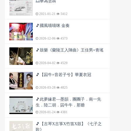
🎞️華為雲犇
2021-01-21
5412
🎵國風喵喵咪 金奏
2020-12-06
4573
🎵鼓樂《蘭陵王入陣曲》王佳男×青瑤
2020-04-02
4529
🎵【囚牛×音若子兮】華夏衣冠
2020-03-28
4825
🎵此夢緣君—墨韻．團團子．南一先
生．陸二胡．囚牛牛．那爺
2020-01-24
4381
🎵【古琴X古箏X竹笛X鼓】《七子之
歌》