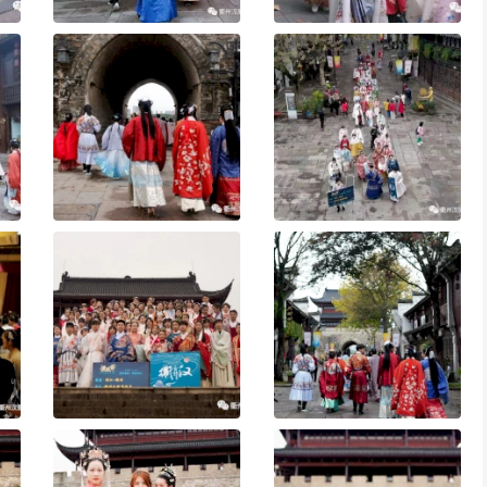
i
d
e
o