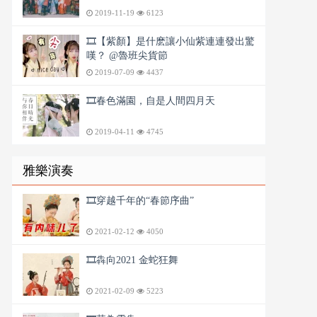
2019-11-19
6123
🎞️【紫顏】是什麽讓小仙紫連連發出驚
嘆？ @魯班尖貨節
2019-07-09
4437
🎞️春色滿園，自是人間四月天
2019-04-11
4745
雅樂演奏
🎞️穿越千年的“春節序曲”
2021-02-12
4050
🎞️犇向2021 金蛇狂舞
2021-02-09
5223