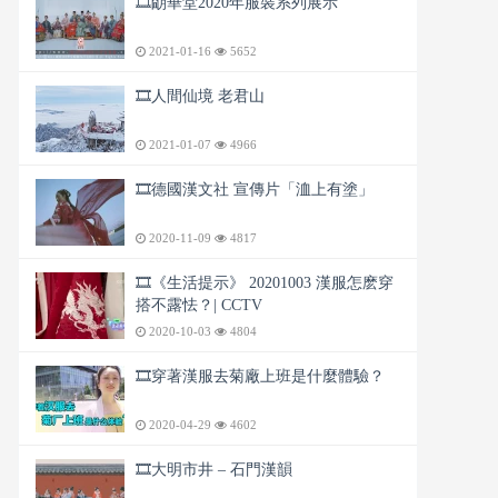
🎞️朙華堂2020年服裝系列展示
2021-01-16
5652
🎞️人間仙境 老君山
2021-01-07
4966
🎞️德國漢文社 宣傳片「洫上有塗」
2020-11-09
4817
🎞️《生活提示》 20201003 漢服怎麽穿
搭不露怯？| CCTV
2020-10-03
4804
🎞️穿著漢服去菊廠上班是什麼體驗？
2020-04-29
4602
🎞️大明市井 – 石門漢韻