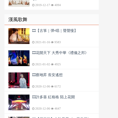
2019-12-17
4094
漢風歌舞
🎞️【古箏｜彈•唱｜聲聲慢】
2021-01-16
9583
🎞️花開天下 大秀中華《禮儀之邦》
2021-01-02
4925
🎞️蔡翊昇 長安遙想
2020-12-06
6172
🎞️許多葵 紅格格 陌上花開
2020-12-06
4647