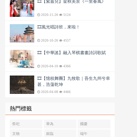
🎞️【紫嘉兒】金秋美景《一里春風》
2020-11-26
5124
🎞️風光唱詩班，來啦！
2020-10-26
4557
🎞️【中華謠】融入琴棋書畫詩詞歌賦
2020-04-10
4366
🎞️【憶枝舞團】九牧歌｜吾生九州兮幸
甚，浩蕩乾坤
2020-04-08
4466
熱門標籤
祭祀
華為
國慶
文物
銀臨
端午