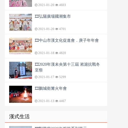
2021-01-20
4603
🎞️弘陽廣場國潮集市
2021-01-20
4701
🎞️中山市漢文化促進會．庚子年年會
2021-01-18
4820
🎞️2020年漢未央第十三屆 淞滬抗戰冬
至祭
2021-01-17
5299
🎞️鵬城衛篝火年會
2021-01-13
4467
漢式生活