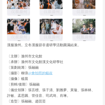
漢服滁州。立冬漢服節非遺研學活動圓滿結束。
〔主辦〕滁州市文化館
〔承辦〕滁州市文化館漢文化研學社
〔策劃統籌〕張融融
〔攝影〕柳浪
@會拍照的貓叔
〔攝像〕楊晨
〔剪輯/後期〕張融融
〔儀仗領隊〕張言標、張子清、劉雅夢、黃璇、張林林、
許敏、孟思圓、管佳音、司武琦、肖琳。
〔造型〕張融融、趙芸芸