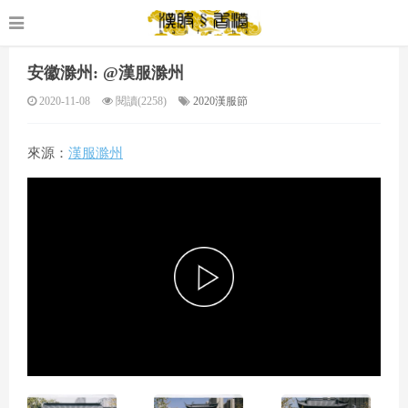
安徽滁州: @漢服滁州
2020-11-08
閱讀(2258)
2020漢服節
來源：
漢服滁州
P
l