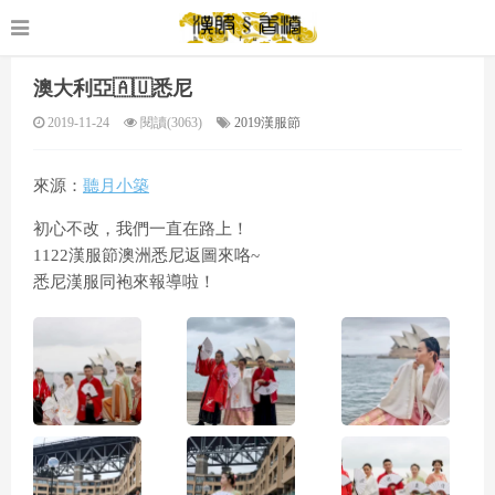
澳大利亞🇦🇺悉尼
2019-11-24
閱讀(3063)
2019漢服節
來源：
聽月小築
初心不改，我們一直在路上！
1122漢服節澳洲悉尼返圖來咯~
悉尼漢服同袍來報導啦！