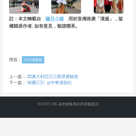
註：本文轉載自
聽月小築
用於宣傳推廣「漢服」，版
權歸原作者, 如有意見，敬請聯系。
標簽：
2019漢服節
上一篇：
🎞️澳大利亞🇦🇺西璞實驗室
下一篇：
韓國🇰🇷: @中華漢韻社
HANFU.HK 為您收集美好的漢服資訊