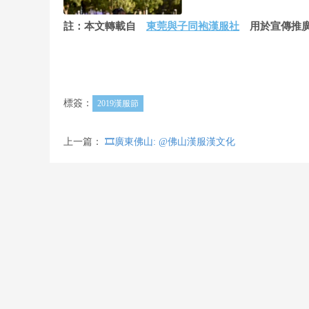
註：本文轉載自
東莞與子同袍漢服社
用於宣傳推廣
標簽：
2019漢服節
上一篇：
🎞️廣東佛山: @佛山漢服漢文化