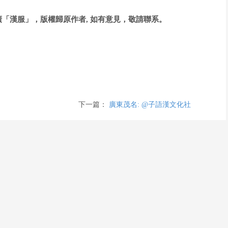
「漢服」，版權歸原作者, 如有意見，敬請聯系。
下一篇：
廣東茂名: @子語漢文化社