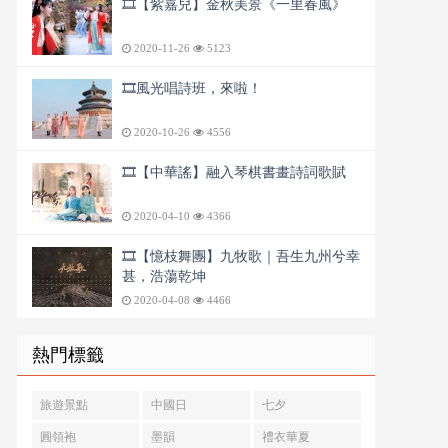
🎞️【紫嘉兒】金秋美景《一里春風》
2020-11-26
5123
🎞️風光唱詩班，來啦！
2020-10-26
4556
🎞️【中華謠】融入琴棋書畫詩詞歌賦
2020-04-10
4366
🎞️【憶枝舞團】九牧歌｜吾生九州兮幸
甚，浩蕩乾坤
2020-04-08
4466
熱門標籤
旅遊景點
中國日
七夕
圓領袍
墨韻
禮衣華夏