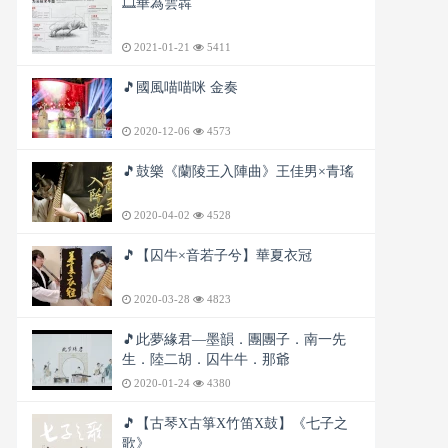
🎞️華為雲犇
2021-01-21
5411
🎵國風喵喵咪 金奏
2020-12-06
4573
🎵鼓樂《蘭陵王入陣曲》王佳男×青瑤
2020-04-02
4528
🎵【囚牛×音若子兮】華夏衣冠
2020-03-28
4823
🎵此夢緣君—墨韻．團團子．南一先
生．陸二胡．囚牛牛．那爺
2020-01-24
4380
🎵【古琴X古箏X竹笛X鼓】《七子之
歌》