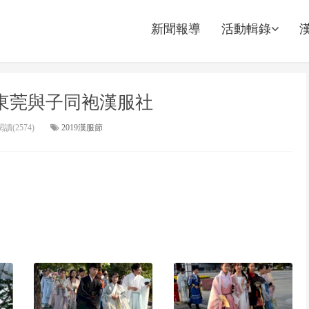
新聞報導
活動輯錄
@東莞與子同袍漢服社
讀(2574)
2019漢服節