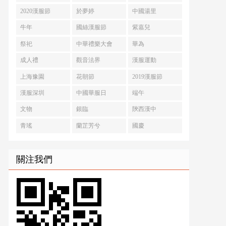
2020漢服節
於夢婷
中國湯里
牛年
國絲漢服節
紫嘉兒
祭祀
中華禮樂大會
華為
成人禮
觀音法界
漢服運動
上海豫園
花朝節
2019漢服節
漢服深圳
中國華服日
端午
文物
銀臨
陝西漢中
青瑤
蘭芷芳兮
國慶
關注我們