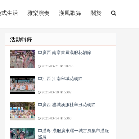
漢式生活
雅樂演奏
漢風歌舞
關於
活動輯錄
🎞️廣西:南寧首屆漢服花朝節
2021-03-21
10268
🎞️江西:江南宋城花朝節
2021-03-18
5302
🎞️廣西:邕城漢服社辛丑花朝節
2021-03-14
5363
🎞️漢粵·漢服廣東曜一城古風集市漢服
巡展