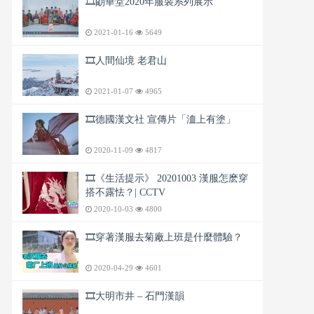
🎞️朙華堂2020年服裝系列展示
2021-01-16
5649
🎞️人間仙境 老君山
2021-01-07
4965
🎞️德國漢文社 宣傳片「洫上有塗」
2020-11-09
4817
🎞️《生活提示》 20201003 漢服怎麽穿
搭不露怯？| CCTV
2020-10-03
4800
🎞️穿著漢服去菊廠上班是什麼體驗？
2020-04-29
4601
🎞️大明市井 – 石門漢韻