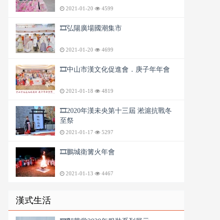
2021-01-20
4599
🎞️弘陽廣場國潮集市
2021-01-20
4699
🎞️中山市漢文化促進會．庚子年年會
2021-01-18
4819
🎞️2020年漢未央第十三屆 淞滬抗戰冬
至祭
2021-01-17
5297
🎞️鵬城衛篝火年會
2021-01-13
4467
漢式生活