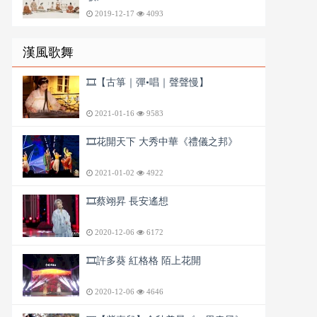
2019-12-17
4093
漢風歌舞
🎞️【古箏｜彈•唱｜聲聲慢】
2021-01-16
9583
🎞️花開天下 大秀中華《禮儀之邦》
2021-01-02
4922
🎞️蔡翊昇 長安遙想
2020-12-06
6172
🎞️許多葵 紅格格 陌上花開
2020-12-06
4646