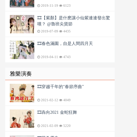
2019-11-19
6123
🎞️【紫顏】是什麽讓小仙紫連連發出驚
嘆？ @魯班尖貨節
2019-07-09
4435
🎞️春色滿園，自是人間四月天
2019-04-11
4743
雅樂演奏
🎞️穿越千年的“春節序曲”
2021-02-12
4049
🎞️犇向2021 金蛇狂舞
2021-02-09
5220