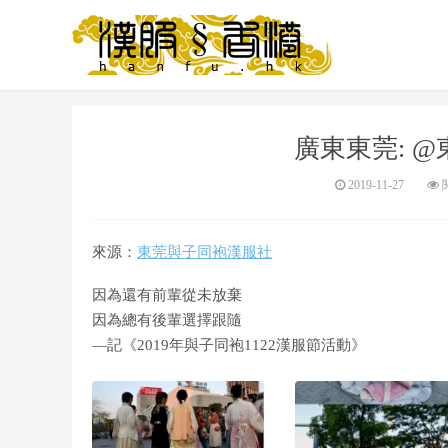
廣東東莞: 
2019-11-27
閱
來源：
東莞與子同袍漢服社
因為還有前輩從未放棄
因為總有後輩選擇跟隨
—記《2019年與子同袍1122漢服節活動》