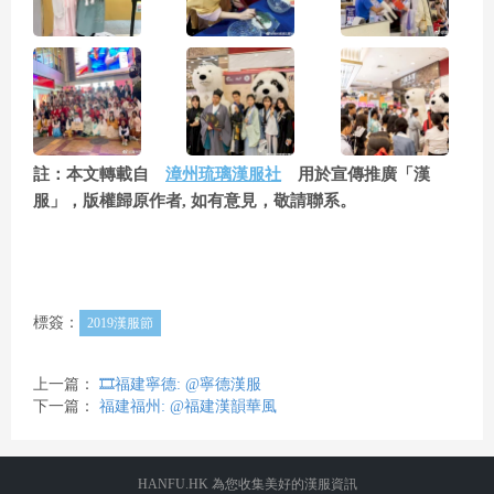
註：本文轉載自
漳州琉璃漢服社
用於宣傳推廣「漢
服」，版權歸原作者, 如有意見，敬請聯系。
標簽：
2019漢服節
上一篇：
🎞️福建寧德: @寧德漢服
下一篇：
福建福州: @福建漢韻華風
HANFU.HK 為您收集美好的漢服資訊