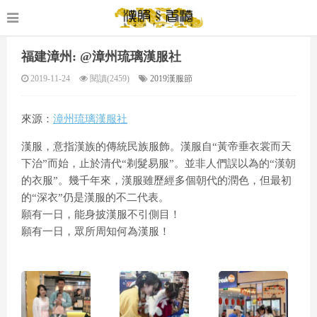
福建漳州: @漳州琉璃漢服社
2019-11-24
閱讀(2459)
2019漢服節
來源：
漳州琉璃漢服社
漢服，意指漢族的傳統民族服飾。漢服自“黃帝垂衣裳而天
下治”而始，止於清代“剃髮易服”。並非人們誤以為的“漢朝
的衣服”。幾千年來，漢服雖歷經多個朝代的潤色，但最初
的“深衣”仍是漢服的不二代表。
願有一日，能身披漢服不引側目！
願有一日，眾所周知何為漢服！