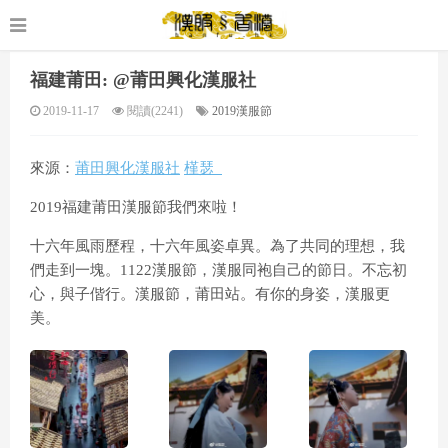
福建莆田: @莆田興化漢服社
2019-11-17
閱讀(2241)
2019漢服節
來源：
莆田興化漢服社
槿瑟_
2019福建莆田漢服節我們來啦！
十六年風雨歷程，十六年風姿卓異。為了共同的理想，我
們走到一塊。1122漢服節，漢服同袍自己的節日。不忘初
心，與子偕行。漢服節，莆田站。有你的身姿，漢服更
美。