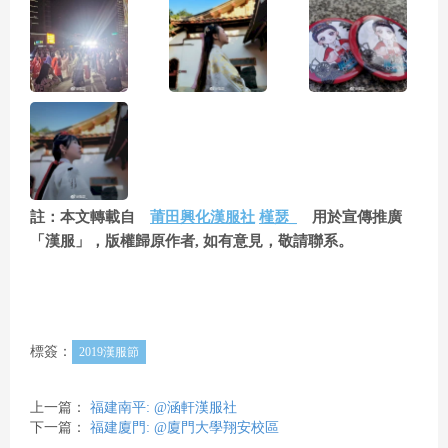
註：本文轉載自
莆田興化漢服社
槿瑟_
用於宣傳推廣
「漢服」，版權歸原作者, 如有意見，敬請聯系。
標簽：
2019漢服節
上一篇：
福建南平: @涵軒漢服社
下一篇：
福建廈門: @廈門大學翔安校區