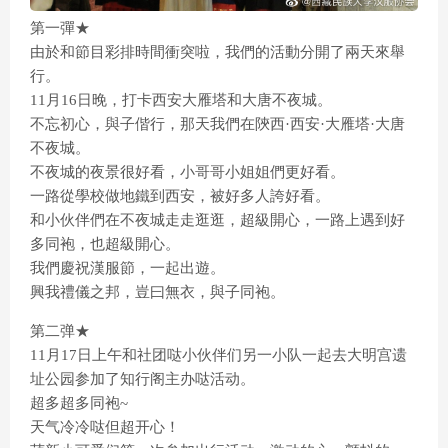
第一彈★
由於和節目彩排時間衝突啦，我們的活動分開了兩天來舉
行。
11月16日晚，打卡西安大雁塔和大唐不夜城。
不忘初心，與子偕行，那天我們在陝西·西安·大雁塔·大唐
不夜城。
不夜城的夜景很好看，小哥哥小姐姐們更好看。
一路從學校做地鐵到西安，被好多人誇好看。
和小伙伴們在不夜城走走逛逛，超級開心，一路上遇到好
多同袍，也超級開心。
我們慶祝漢服節，一起出遊。
興我禮儀之邦，豈曰無衣，與子同袍。
第二弹★
11月17日上午和社团哒小伙伴们另一小队一起去大明宫遗
址公园参加了知行阁主办哒活动。
超多超多同袍~
天气冷冷哒但超开心！