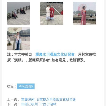
註：本文轉載自
重慶永川漢服文化研習會
用於宣傳推
廣「漢服」，版權歸原作者, 如有意見，敬請聯系。
標簽：
2019漢服節
上一篇：
重慶潼南: @重慶永川漢服文化研習會
下一篇：
🎞️浙江杭州: 🚩西子湖畔