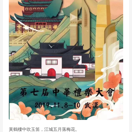
黃鶴樓中吹玉笛，江城五月落梅花。