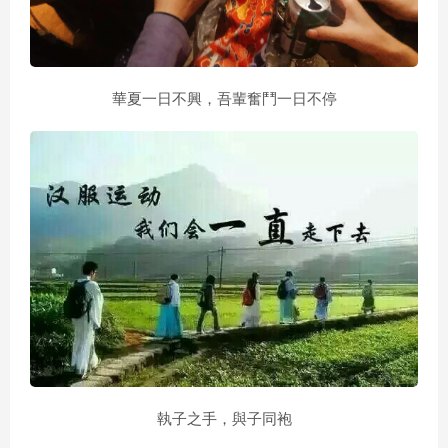
華夏一日不興，吾輩奮鬥一日不停
執子之手，與子同袍