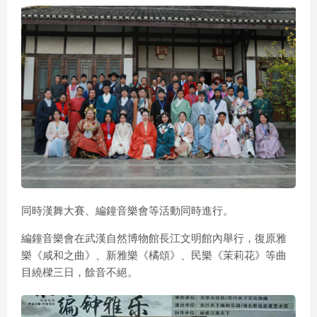
同時漢舞大賽、編鐘音樂會等活動同時進行。
編鐘音樂會在武漢自然博物館長江文明館內舉行，復原雅
樂《咸和之曲》、新雅樂《橘頌》、民樂《茉莉花》等曲
目繞樑三日，餘音不絕。