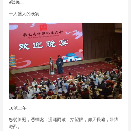
9號晚上
千人盛大的晚宴
10號上午
怒髮衝冠，憑欄處，瀟瀟雨歇，抬望眼，仰天長嘯，壯懷
激烈。