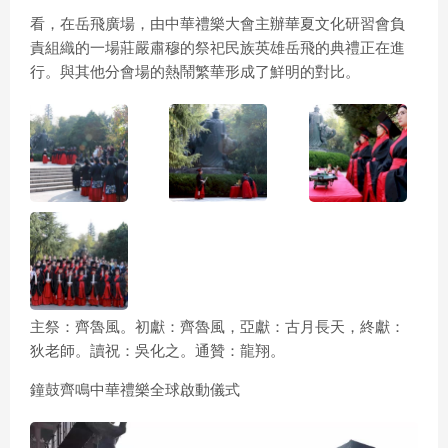
看，在岳飛廣場，由中華禮樂大會主辦華夏文化研習會負
責組織的一場莊嚴肅穆的祭祀民族英雄岳飛的典禮正在進
行。與其他分會場的熱鬧繁華形成了鮮明的對比。
主祭：齊魯風。初獻：齊魯風，亞獻：古月長天，終獻：
狄老師。讀祝：吳化之。通贊：龍翔。
鐘鼓齊鳴中華禮樂全球啟動儀式