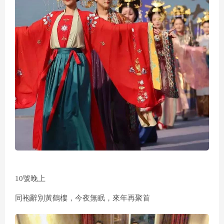
10號晚上
同袍辭別黃鶴樓，今夜無眠，來年再聚首