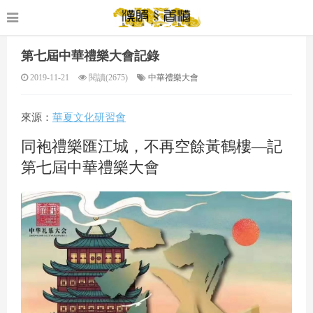
第七屆中華禮樂大會記錄
2019-11-21
閱讀(2675)
中華禮樂大會
來源：
華夏文化研習會
同袍禮樂匯江城，不再空餘黃鶴樓—記
第七屆中華禮樂大會