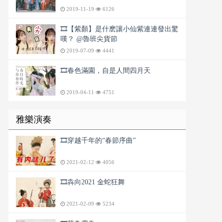
2019-11-19
6126
🎞️【紫顏】是什麽讓小仙紫連連發出驚
嘆？ @魯班尖貨節
2019-07-09
4441
🎞️春色滿園，自是人間四月天
2019-04-11
4751
雅樂演奏
🎞️穿越千年的“春節序曲”
2021-02-12
4056
🎞️犇向2021 金蛇狂舞
2021-02-09
5234