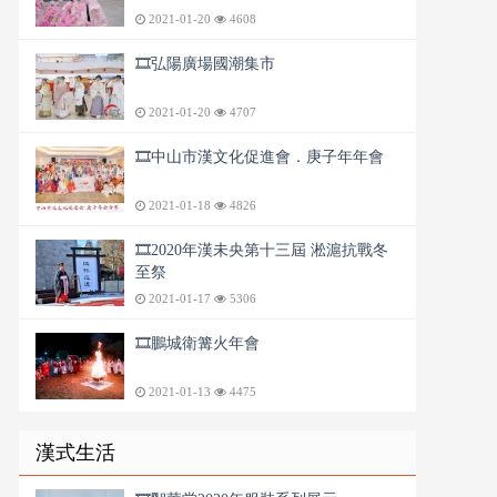
2021-01-20
4608
🎞️弘陽廣場國潮集市
2021-01-20
4707
🎞️中山市漢文化促進會．庚子年年會
2021-01-18
4826
🎞️2020年漢未央第十三屆 淞滬抗戰冬
至祭
2021-01-17
5306
🎞️鵬城衛篝火年會
2021-01-13
4475
漢式生活