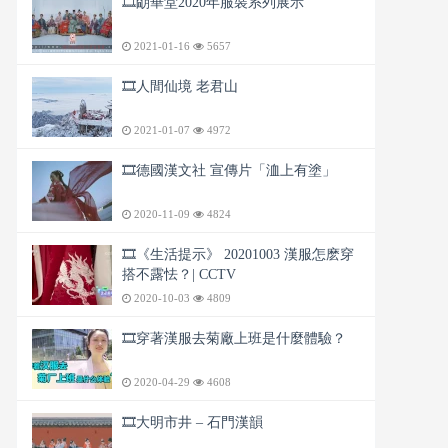
🎞️朙華堂2020年服裝系列展示
2021-01-16
5657
🎞️人間仙境 老君山
2021-01-07
4972
🎞️德國漢文社 宣傳片「洫上有塗」
2020-11-09
4824
🎞️《生活提示》 20201003 漢服怎麽穿
搭不露怯？| CCTV
2020-10-03
4809
🎞️穿著漢服去菊廠上班是什麼體驗？
2020-04-29
4608
🎞️大明市井 – 石門漢韻