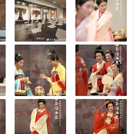
i
d
e
o