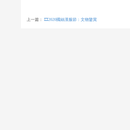
上一篇：
🎞️2020國絲漢服節：文物鑒賞