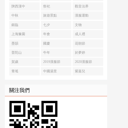
陝西漢中
祭祀
觀音法界
中秋
旅遊景點
漢服運動
銀臨
七夕
文物
上海豫園
年會
成人禮
墨韻
國慶
花朝節
普陀山
牛年
於夢婷
賀歲
2019漢服節
2020漢服節
青瑤
中國湯里
紫嘉兒
關注我們