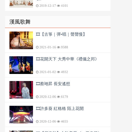
2019-12-17
4101
漢風歌舞
🎞️【古箏｜彈•唱｜聲聲慢】
2021-01-16
9588
🎞️花開天下 大秀中華《禮儀之邦》
2021-01-02
4932
🎞️蔡翊昇 長安遙想
2020-12-06
6179
🎞️許多葵 紅格格 陌上花開
2020-12-06
4655