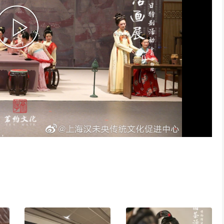
P
l
a
y
V