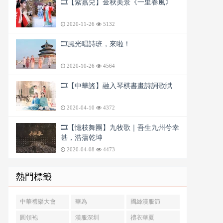
🎞️【紫嘉兒】金秋美景《一里春風》
2020-11-26
5132
🎞️風光唱詩班，來啦！
2020-10-26
4564
🎞️【中華謠】融入琴棋書畫詩詞歌賦
2020-04-10
4372
🎞️【憶枝舞團】九牧歌｜吾生九州兮幸
甚，浩蕩乾坤
2020-04-08
4473
熱門標籤
中華禮樂大會
華為
國絲漢服節
圓領袍
漢服深圳
禮衣華夏