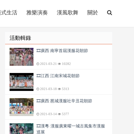
漢式生活
雅樂演奏
漢風歌舞
關於
活動輯錄
🎞️廣西:南寧首屆漢服花朝節
2021-03-21
10282
🎞️江西:江南宋城花朝節
2021-03-18
5313
🎞️廣西:邕城漢服社辛丑花朝節
2021-03-14
5377
🎞️漢粵·漢服廣東曜一城古風集市漢服
巡展