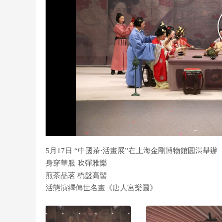
5月17日 “中國茶·活畫展”在上海金剛博物館圓滿舉辦
身穿華服 吹彈雅樂
煎茶品茗 梳盤高髻
活態演繹傳世名畫《唐人宮樂圖》