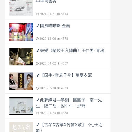
🎞️華為雲犇
2021-01-21
5414
🎵國風喵喵咪 金奏
2020-12-06
4578
🎵鼓樂《蘭陵王入陣曲》王佳男×青瑤
2020-04-02
4537
🎵【囚牛×音若子兮】華夏衣冠
2020-03-28
4833
🎵此夢緣君—墨韻．團團子．南一先
生．陸二胡．囚牛牛．那爺
2020-01-24
4388
🎵【古琴X古箏X竹笛X鼓】《七子之
歌》