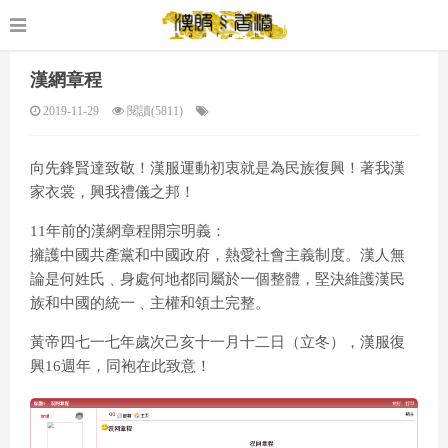
漢網章程
2019-11-29
閱讀(5811)
向先鋒賢達致敬！漢服運動初衷就是為民族復興！著我漢
家衣裳，興我禮儀之邦！
11年前的漢網章程開宗明義：
擁護中國共產黨和中國政府，熱愛社會主義制度。漢人無
論是何姓氏﹑身處何地都同屬於一個整體，堅決維護漢民
族和中國的統一﹑主權和領土完整。
黃帝四七一七年歲次己亥十一月十二日（立冬），漢服復
興16週年，同袍在此致意！