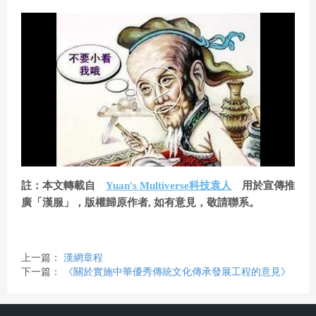
a
e
y
o
V
P
i
l
註：本文轉載自
Yuan's Multiverse科技袁人
用於宣傳推
d
a
廣「漢服」，版權歸原作者, 如有意見，敬請聯系。
e
y
上一篇：
漢網章程
下一篇：
《關於實施中華優秀傳統文化傳承發展工程的意見》
o
V