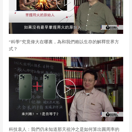
P
l
“科學”究竟偉大在哪裏，為和我們賴以生存的解釋世界方
a
式？
y
V
P
i
l
d
科技袁人：我們仍未知道那天祖沖之是如何算出圓周率的