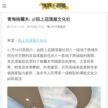
青海格爾木: @陌上花漢服文化社
2019-11-16
閱讀(2053)
2019漢服節
來源：
陌上花漢服文化社
11月16日星期六，由陌上花開漢服社與八一路地下商城共
同合作主辦的首屆漢服節也在八一路地下商城順利展開。
本次漢服節也受到了格爾木市職業技術學校、大茗府茶
業、輕食花舍簡餐館、尚美畫室、月亮高端美妝會館等多
個商家協力參與，為全市人民帶來一場精彩的傳統文化介
紹和展演。