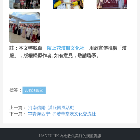
註：本文轉載自
陌上花漢服文化社
用於宣傳推廣「漢
服」，版權歸原作者, 如有意見，敬請聯系。
標簽：
2019漢服節
上一篇：
河南信陽: 漢服國風活動
下一篇：
🎞️青海西宁: @若華堂漢文化交流社
HANFU.HK 為您收集美好的漢服資訊