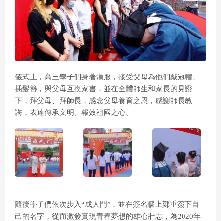
儀式上，高三學子們身著漢服，接受父母為他們戴冠帽、
插髮簪，與父母互換家書，並在全體師生和家長的見證
下，拜父母、拜師長，感念父母養育之恩，感謝師長教
誨，表達傳承文明、報效祖國之心。
隨後學子們依次步入“成人門”，並在簽名牆上鄭重簽下自
己的名字，從而激發實現青春夢想的雄心壯志，為2020年