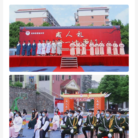
V
i
d
e
o