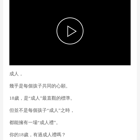
P
l
成人，
幾乎是每個孩子共同的心願。
a
18歲，是“成人”最直觀的標準。
但並不是每個孩子“成人”之時，
y
都能擁有一場“成人禮”。
你的18歲，有過成人禮嗎？