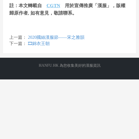
l
註：本文轉載自
CGTN
用於宣傳推廣「漢服」，版權
歸原作者, 如有意見，敬請聯系。
a
上一篇：
2020國絲漢服節——宋之雅韻
下一篇：
🎞️錦衣王朝
y
HANFU.HK 為您收集美好的漢服資訊
V
i
d