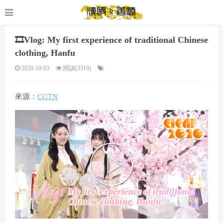
🎞️Vlog: My first experience of traditional Chinese
clothing, Hanfu
2020-10-03
閱讀(3319)
來源：
CGTN
P