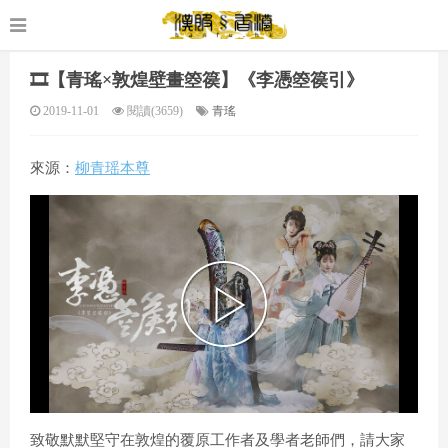
🎞️【青瑤×敦煌壁畫箜篌】《李憑箜篌引》
2019-11-01
閱讀(3659)
青瑤
來源：
柳青瑶本尊
P
l
致敬默默堅守在敦煌的覆原工作者及學者老師們，請大家