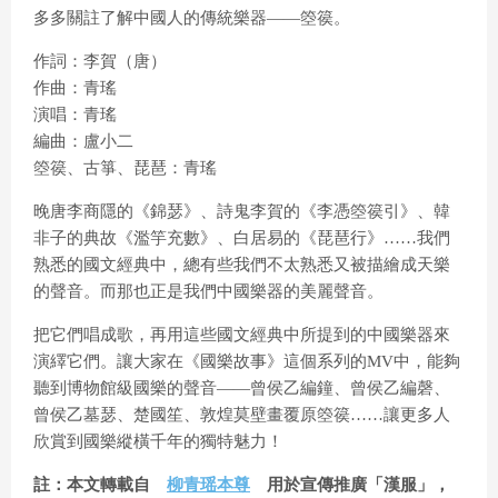
多多關註了解中國人的傳統樂器——箜篌。
作詞：李賀（唐）
a
作曲：青瑤
演唱：青瑤
編曲：盧小二
y
箜篌、古箏、琵琶：青瑤
晚唐李商隱的《錦瑟》、詩鬼李賀的《李憑箜篌引》、韓
非子的典故《濫竽充數》、白居易的《琵琶行》……我們
V
熟悉的國文經典中，總有些我們不太熟悉又被描繪成天樂
的聲音。而那也正是我們中國樂器的美麗聲音。
把它們唱成歌，再用這些國文經典中所提到的中國樂器來
i
演繹它們。讓大家在《國樂故事》這個系列的MV中，能夠
聽到博物館級國樂的聲音——曾侯乙編鐘、曾侯乙編磬、
曾侯乙墓瑟、楚國笙、敦煌莫壁畫覆原箜篌……讓更多人
欣賞到國樂縱橫千年的獨特魅力！
d
註：本文轉載自
柳青瑶本尊
用於宣傳推廣「漢服」，