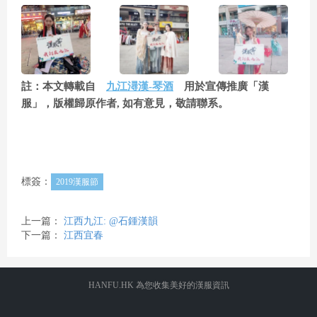
註：本文轉載自
九江潯漢-琴酒
用於宣傳推廣「漢
服」，版權歸原作者, 如有意見，敬請聯系。
標簽：
2019漢服節
上一篇：
江西九江: @石鍾漢韻
下一篇：
江西宜春
HANFU.HK 為您收集美好的漢服資訊