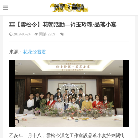
🎞️【雲松令】花朝活動—衿玉玲瓏·品茗小宴
2019-03-24
閱讀(2939)
來源：
花花兮君君
P
l
乙亥年二月十八，雲松令漢之工作室設品茗小宴於東關街