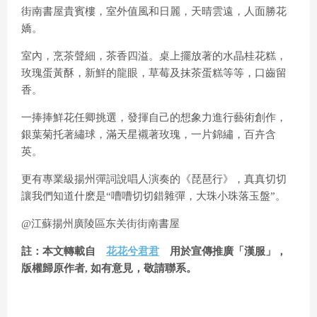
a
街南書屋貴賓樓，室外值風和日麗，天晴雲遠，人面勝花
嬌。
y
室內，烹茶聲細，茶香四溢。桌上擺放著的水晶桂花糕，
玫瑰蛋黃酥，新鮮的龍眼，草莓及抹茶蛋糕等等，口齒留
香。
V
一捧捧鮮花任卿挑選，發揮自己的想象力進行藝術創作，
銀葉菊托著繡球，滿天星襯著玫瑰，一片錦繡，百卉含
i
英。
更有專業級揚州彈詞說唱人演奏的《琵琶行》，真真切切
d
讓我們知道什麽是“嘈嘈切切錯雜彈，大珠小珠落玉盤”。
@江蘇揚州廣陵區东关街街南書屋
e
註：本文轉載自
花花兮君君
用於宣傳推廣「漢服」，
版權歸原作者, 如有意見，敬請聯系。
o