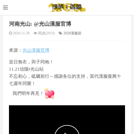
河南光山: @光山漢服官博
2020-11-30
閱讀(2933)
2020漢服節
來源：
光山漢服官博
豈日無衣，與子同袍！
11.21信陽•光山站
不忘初心，砥礪前行～感謝各位的支持，當代漢服復興十
七週年同樂！
我們明年再見！