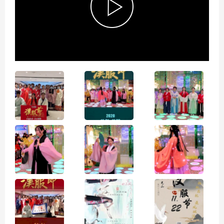
P
l
a
y
V